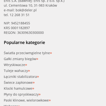
Enis S.A. (dawniej: Enis sp. z o.o. sp.k.)
ul. Cementowa 10, 31-983 Kraków
e-mail:
bok@deler.pl
tel. 12 268 31 51
NIP: 9452188455
KRS 0001182897
REGON: 36309630300000
Popularne kategorie
Światła przeciwmgielne tylne
Gałki zmiany biegów
Wtryskiwacze
Tuleje wahaczy
Łączniki stabilizatora
Świece zapłonowe
Klocki hamulcowe
Płyny do spryskiwaczy
Paski klinowe, wielorowkowe