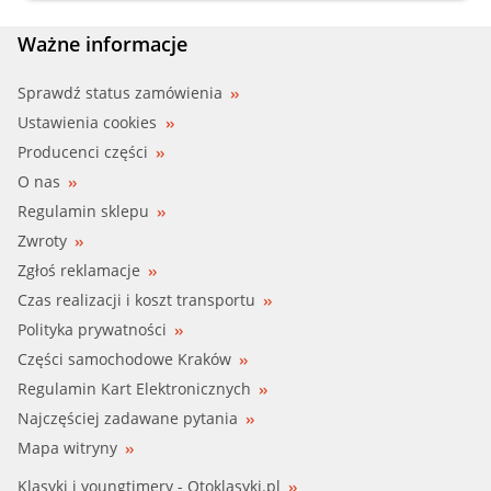
PIERBURG (70455902)
Ważne informacje
PIERBURG (70455907)
Sprawdź status zamówienia
Ustawienia cookies
PIERBURG (704559000)
Producenci części
O nas
PIERBURG (704559020)
Regulamin sklepu
Zwroty
PIERBURG (704559070)
Zgłoś reklamacje
Czas realizacji i koszt transportu
Polityka prywatności
Części samochodowe Kraków
Regulamin Kart Elektronicznych
Najczęściej zadawane pytania
Mapa witryny
Klasyki i youngtimery - Otoklasyki.pl