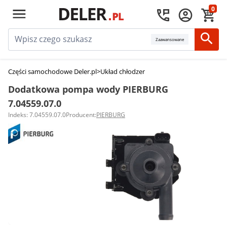
0
Zaawansowane
Części samochodowe Deler.pl
>
Układ chłodzenia silnika
>
Dodatkowe pom
Dodatkowa pompa wody PIERBURG
7.04559.07.0
Indeks: 7.04559.07.0
Producent:
PIERBURG