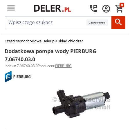
0
Zaawansowane
Części samochodowe Deler.pl
>
Układ chłodzenia silnika
>
Dodatkowe pom
Dodatkowa pompa wody PIERBURG
7.06740.03.0
Indeks: 7.06740.03.0
Producent:
PIERBURG