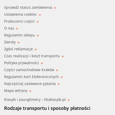
Sprawdź status zamówienia
BOSCH (0 392 020 054)
Ustawienia cookies
Producenci części
METZGER (2221006)
O nas
Regulamin sklepu
PIERBURG (7.06740.03)
Zwroty
PIERBURG (70674003)
Zgłoś reklamacje
Czas realizacji i koszt transportu
PIERBURG (706740030)
Polityka prywatności
Części samochodowe Kraków
TTC (07.19.197)
Regulamin Kart Elektronicznych
Najczęściej zadawane pytania
VEMO (V10-16-0006)
Mapa witryny
Klasyki i youngtimery - Otoklasyki.pl
Rodzaje transportu i sposoby płatności