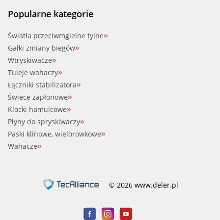
MAG (71760502)
Popularne kategorie
MAHLE (OX 388)
Światła przeciwmgielne tylne
Gałki zmiany biegów
MAHLE (OX 388 D)
Wtryskiwacze
Tuleje wahaczy
MAHLE (OX 388D ECO)
Łączniki stabilizatora
Świece zapłonowe
MAPCO (64906)
Klocki hamulcowe
Płyny do spryskiwaczy
MEATDORIA (14132)
Paski klinowe, wielorowkowe
Wahacze
MEYLE (100 322 0011)
MFILTER (TE 649)
© 2026 www.deler.pl
MICRONAIR (OF050)
MISFAT (L120)