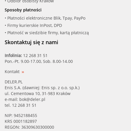
• Odbiór osobisty Kraków
Sposoby płatności
GUD (M 118)
• Płatności elektroniczne Blik, Tpay, PayPo
• Firmy kurierskie InPost, DPD
HEN (E115H)
• Płatność w siedzibie firmy, kartą płatniczą
HEN (E115H D208)
Skontaktuj się z nami
HEN (E115H01 D208)
Infolinia:
12 268 31 51
Pon.-Pt. 9.00-17.00, Sob. 8.00-14.00
JAPANPAR (FO-ECO098)
Kontakt
KOLBENSCHM (4502-OX)
DELER.PL
Enis S.A. (dawniej: Enis sp. z o.o. sp.k.)
ul. Cementowa 10, 31-983 Kraków
KOLBENSCHM (50 014 502)
e-mail:
bok@deler.pl
tel. 12 268 31 51
LAUTR (ELH 4407)
NIP: 9452188455
KRS 0001182897
LINDE (VW03L115562)
REGON: 36309630300000