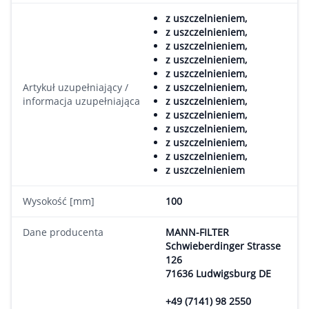
z uszczelnieniem,
z uszczelnieniem,
z uszczelnieniem,
z uszczelnieniem,
z uszczelnieniem,
Artykuł uzupełniający /
z uszczelnieniem,
informacja uzupełniająca
z uszczelnieniem,
z uszczelnieniem,
z uszczelnieniem,
z uszczelnieniem,
z uszczelnieniem,
z uszczelnieniem
Wysokość [mm]
100
Dane producenta
MANN-FILTER
Schwieberdinger Strasse
126
71636 Ludwigsburg DE
+49 (7141) 98 2550