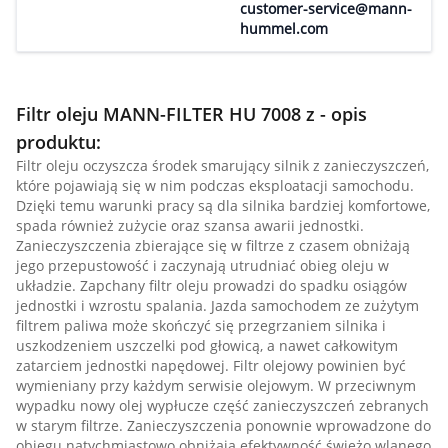
customer-service@mann-
hummel.com
Filtr oleju MANN-FILTER HU 7008 z - opis
produktu:
Filtr oleju oczyszcza środek smarujący silnik z zanieczyszczeń,
które pojawiają się w nim podczas eksploatacji samochodu.
Dzięki temu warunki pracy są dla silnika bardziej komfortowe,
spada również zużycie oraz szansa awarii jednostki.
Zanieczyszczenia zbierające się w filtrze z czasem obniżają
jego przepustowość i zaczynają utrudniać obieg oleju w
układzie. Zapchany filtr oleju prowadzi do spadku osiągów
jednostki i wzrostu spalania. Jazda samochodem ze zużytym
filtrem paliwa może skończyć się przegrzaniem silnika i
uszkodzeniem uszczelki pod głowicą, a nawet całkowitym
zatarciem jednostki napędowej. Filtr olejowy powinien być
wymieniany przy każdym serwisie olejowym. W przeciwnym
wypadku nowy olej wypłucze część zanieczyszczeń zebranych
w starym filtrze. Zanieczyszczenia ponownie wprowadzone do
obiegu natychmiastowo obniżają efektywność świeżo wlanego