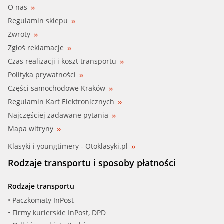
O nas
CLEANF (ML 4509)
Regulamin sklepu
Zwroty
COMLINE (EOF236)
Zgłoś reklamacje
COOPERSFIA (FA5974 ECO)
Czas realizacji i koszt transportu
Polityka prywatności
DT SPARE P (11.13105)
Części samochodowe Kraków
Regulamin Kart Elektronicznych
FEBI (36634)
Najczęściej zadawane pytania
FILFILTER (MLE 1547)
Mapa witryny
Klasyki i youngtimery - Otoklasyki.pl
FILTRON (OE 688)
Rodzaje transportu i sposoby płatności
FRAD (26.43.84/10)
Rodzaje transportu
FRAM (CH10759 ECO)
• Paczkomaty InPost
• Firmy kurierskie InPost, DPD
GIF (LI 119)