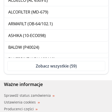
ACDELCO (AC 6309 E)
ALCOFILTER (MD-679)
ARMAFILT (OB-64/102.1)
ASHIKA (10-ECO098)
BALDW (P40024)
BLUEPRINT (ADV 182110)
Zobacz wszystkie (59)
BOSCH (F 026 407 023)
BOSCH (P7023)
Ważne informacje
CHAMPION (COF100580E)
Sprawdź status zamówienia
Ustawienia cookies
CHAMPION (XE 580/606)
Producenci części