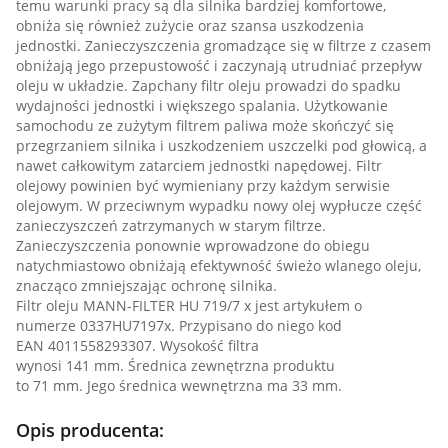
temu warunki pracy są dla silnika bardziej komfortowe,
obniża się również zużycie oraz szansa uszkodzenia
jednostki. Zanieczyszczenia gromadzące się w filtrze z czasem
obniżają jego przepustowość i zaczynają utrudniać przepływ
oleju w układzie. Zapchany filtr oleju prowadzi do spadku
wydajności jednostki i większego spalania. Użytkowanie
samochodu ze zużytym filtrem paliwa może skończyć się
przegrzaniem silnika i uszkodzeniem uszczelki pod głowicą, a
nawet całkowitym zatarciem jednostki napędowej. Filtr
olejowy powinien być wymieniany przy każdym serwisie
olejowym. W przeciwnym wypadku nowy olej wypłucze część
zanieczyszczeń zatrzymanych w starym filtrze.
Zanieczyszczenia ponownie wprowadzone do obiegu
natychmiastowo obniżają efektywność świeżo wlanego oleju,
znacząco zmniejszając ochronę silnika.
Filtr oleju MANN-FILTER HU 719/7 x jest artykułem o
numerze 0337HU7197x. Przypisano do niego kod
EAN 4011558293307. Wysokość filtra
wynosi 141 mm. Średnica zewnętrzna produktu
to 71 mm. Jego średnica wewnętrzna ma 33 mm.
Opis producenta: