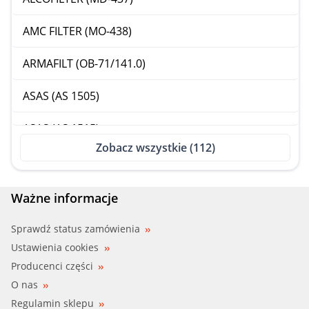
AMC FILTER (MO-438)
ARMAFILT (OB-71/141.0)
ASAS (AS 1505)
ASAS (AS 1515)
Zobacz wszystkie (112)
ASAS (AS 1525)
ASHIKA (10-ECO023)
Ważne informacje
BECKARNLEY (041-8179)
Sprawdź status zamówienia
Ustawienia cookies
BIG FILTER (GB-1196)
Producenci części
O nas
BLUEPRINT (ADA 102101)
Regulamin sklepu