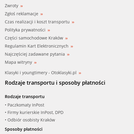
Zwroty
BLUEPRINT (ADC 42120)
Zgłoś reklamacje
BOSCH (0 986 AF0 236)
Czas realizacji i koszt transportu
Polityka prywatności
BOSCH (1 457 429 192)
Części samochodowe Kraków
Regulamin Kart Elektronicznych
BOSCH (F 026 408 704)
Najczęściej zadawane pytania
BOSCH (F 026 408 888)
Mapa witryny
Klasyki i youngtimery - Otoklasyki.pl
BOSCH (P9192)
Rodzaje transportu i sposoby płatności
CHAMPION (COF100525E)
Rodzaje transportu
CHAMPION (XE 525)
• Paczkomaty InPost
• Firmy kurierskie InPost, DPD
CHAMPION (XE 525/606)
• Odbiór osobisty Kraków
Sposoby płatności
CHRYS (68001297AA)