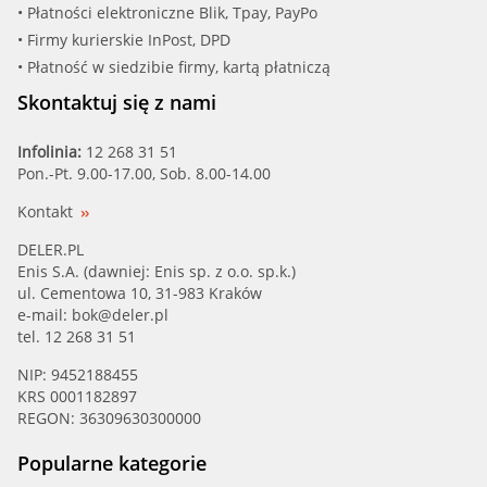
• Płatności elektroniczne Blik, Tpay, PayPo
• Firmy kurierskie InPost, DPD
CLEANF (ML 1704)
• Płatność w siedzibie firmy, kartą płatniczą
CLEANF (ML 1705)
Skontaktuj się z nami
COMLINE (EOF087)
Infolinia:
12 268 31 51
Pon.-Pt. 9.00-17.00, Sob. 8.00-14.00
COOPE (G 1471)
Kontakt
COOPE (G 1473)
DELER.PL
Enis S.A. (dawniej: Enis sp. z o.o. sp.k.)
ul. Cementowa 10, 31-983 Kraków
COOPERSFIA (FA5618 ECO)
e-mail:
bok@deler.pl
tel. 12 268 31 51
COOPERSFIA (FA5618A ECO)
NIP: 9452188455
KRS 0001182897
COOPERSFIA (FA5620 ECO)
REGON: 36309630300000
CROSLAND F (2232)
Popularne kategorie