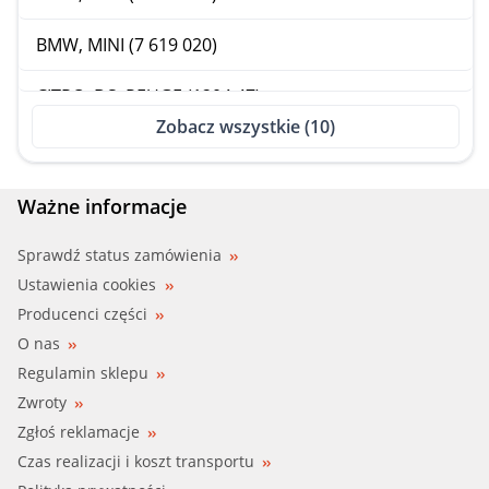
BMW, MINI (7 619 020)
CITRO, DS, PEUGE (1204 47)
Zobacz wszystkie (10)
CITRO, DS, PEUGE (1204 59)
GK (658493)
Ważne informacje
HEPU (15-7488)
Sprawdź status zamówienia
Ustawienia cookies
Producenci części
O nas
Regulamin sklepu
Zwroty
Zgłoś reklamacje
Czas realizacji i koszt transportu