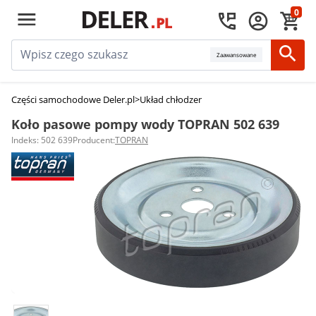
0
Zaawansowane
Części samochodowe Deler.pl
>
Układ chłodzenia silnika
>
Koła pasowe po
Koło pasowe pompy wody TOPRAN 502 639
Indeks: 502 639
Producent:
TOPRAN