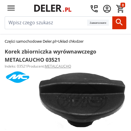
0
Zaawansowane
Części samochodowe Deler.pl
>
Układ chłodzenia silnika
>
Korki zbiornika
Korek zbiorniczka wyrównawczego
METALCAUCHO 03521
Indeks: 03521
Producent:
METALCAUCHO