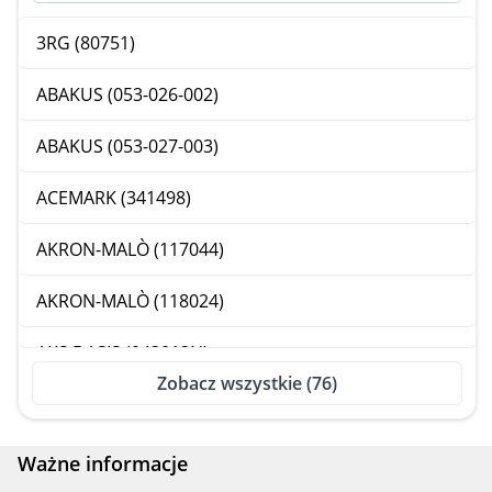
3RG (80751)
ABAKUS (053-026-002)
ABAKUS (053-027-003)
ACEMARK (341498)
AKRON-MALÒ (117044)
AKRON-MALÒ (118024)
AKS DASIS (043012N)
Zobacz wszystkie (76)
AKS DASIS (750047N)
AKS DASIS (750920N)
Ważne informacje