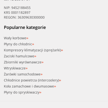
IMPERGOM (43000)
NIP: 9452188455
KRS 0001182897
IMPERGOM (44104)
REGON: 36309630300000
IMPERGOM (44106)
Popularne kategorie
IMPERGOM (44107)
Wały korbowe
Płyny do chłodnic
IMPERGOM (44108)
Kompresory klimatyzacji (sprężarki)
Zaciski hamulcowe
IMPERGOM (44184)
Zbiorniki wyrównawcze
Wtryskiwacze
IMPERGOM (44188)
Żarówki samochodowe
Chłodnice powietrza (intercoolery)
IMPERGOM (44189)
Koła zamachowe i dwumasowe
Płyny do spryskiwaczy
IMPERGOM (44222)
JAPANPAR (KH-005)