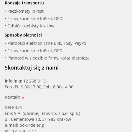
Rodzaje transportu
BSG (BSG 90-551-004)
• Paczkomaty InPost
• Firmy kurierskie InPost, DPD
BUGIAD (BSP20394)
• Odbiór osobisty Kraków
Sposoby płatności
CALORSTAT (RC0028)
• Płatności elektroniczne Blik, Tpay, PayPo
• Firmy kurierskie InPost, DPD
CAUTEX (95.4145)
• Płatność w siedzibie firmy, kartą płatniczą
FARE SA (2361)
Skontaktuj się z nami
FARE SA (2400)
Infolinia:
12 268 31 51
Pon.-Pt. 9.00-17.00, Sob. 8.00-14.00
FEBI (14700)
Kontakt
FIRST LINE (FRC105)
DELER.PL
Enis S.A. (dawniej: Enis sp. z o.o. sp.k.)
ul. Cementowa 10, 31-983 Kraków
GATES (RC211)
e-mail:
bok@deler.pl
tel. 12 268 31 51