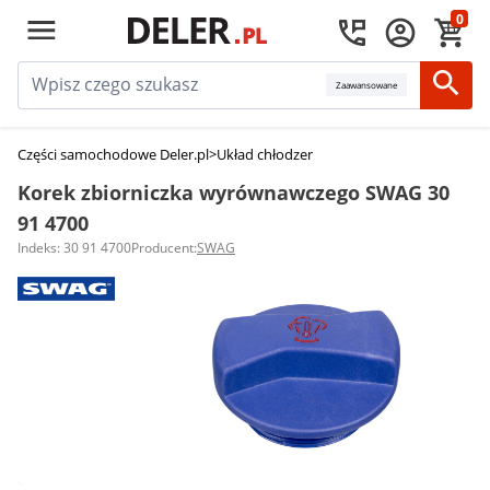
0
Zaawansowane
Części samochodowe Deler.pl
>
Układ chłodzenia silnika
>
Korki zbiornika
Korek zbiorniczka wyrównawczego SWAG 30
91 4700
Indeks: 30 91 4700
Producent:
SWAG