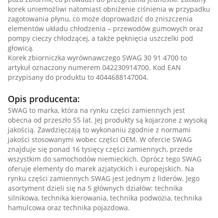
korek uniemożliwi natomiast obniżenie ciśnienia w przypadku
zagotowania płynu, co może doprowadzić do zniszczenia
elementów układu chłodzenia – przewodów gumowych oraz
pompy cieczy chłodzącej, a także pęknięcia uszczelki pod
głowicą.
Korek zbiorniczka wyrównawczego SWAG 30 91 4700 to
artykuł oznaczony numerem 042230914700. Kod EAN
przypisany do produktu to 4044688147004.
Opis producenta:
SWAG to marka, która na rynku części zamiennych jest
obecna od przeszło 55 lat. Jej produkty są kojarzone z wysoką
jakością. Zawdzięczają to wykonaniu zgodnie z normami
jakości stosowanymi wobec części OEM. W ofercie SWAG
znajduje się ponad 16 tysięcy części zamiennych, przede
wszystkim do samochodów niemieckich. Oprócz tego SWAG
oferuje elementy do marek azjatyckich i europejskich. Na
rynku części zamiennych SWAG jest jednym z liderów. Jego
asortyment dzieli się na 5 głównych działów: technika
silnikowa, technika kierowania, technika podwozia, technika
hamulcowa oraz technika pojazdowa.