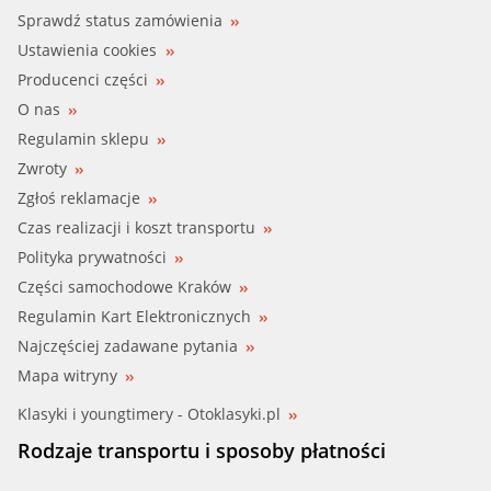
ASHIKA (33-00-005)
Sprawdź status zamówienia
Ustawienia cookies
AUDI, VW (1J0 121 321)
Producenci części
O nas
AUDI (1J0 121 321 A)
Regulamin sklepu
Zwroty
AUDI, VW (1J0 121 321 B)
Zgłoś reklamacje
AUDI, VW (8D0 121 403 C)
Czas realizacji i koszt transportu
Polityka prywatności
AUTOMEGA (160055510)
Części samochodowe Kraków
Regulamin Kart Elektronicznych
BBR (002-60-01041)
Najczęściej zadawane pytania
BGA (CC3015)
Mapa witryny
Klasyki i youngtimery - Otoklasyki.pl
BIRTH (8425)
Rodzaje transportu i sposoby płatności
BORG BECK (BRC105)