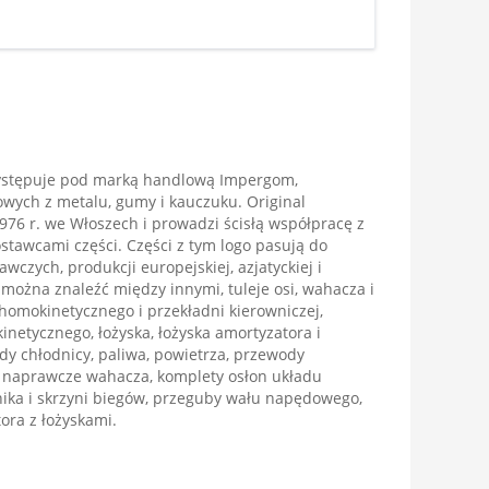
ystępuje pod marką handlową Impergom,
wych z metalu, gumy i kauczuku. Original
976 r. we Włoszech i prowadzi ścisłą współpracę z
tawcami części. Części z tym logo pasują do
zych, produkcji europejskiej, azjatyckiej i
 można znaleźć między innymi, tuleje osi, wahacza i
 homokinetycznego i przekładni kierowniczej,
netycznego, łożyska, łożyska amortyzatora i
dy chłodnicy, paliwa, powietrza, przewody
y naprawcze wahacza, komplety osłon układu
nika i skrzyni biegów, przeguby wału napędowego,
ora z łożyskami.