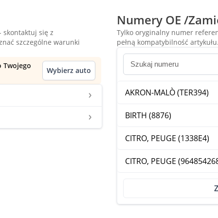
Numery OE /Zami
 skontaktuj się z
Tylko oryginalny numer refer
oznać szczególne warunki
pełną kompatybilność artykułu
do Twojego
Wybierz auto
AKRON-MALÒ (TER394)
BIRTH (8876)
CITRO, PEUGE (1338E4)
CITRO, PEUGE (96485426
Z