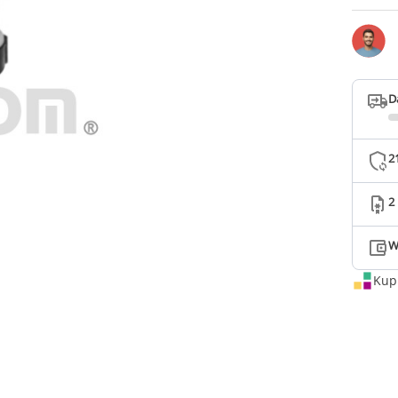
D
2
2
W
Kup 