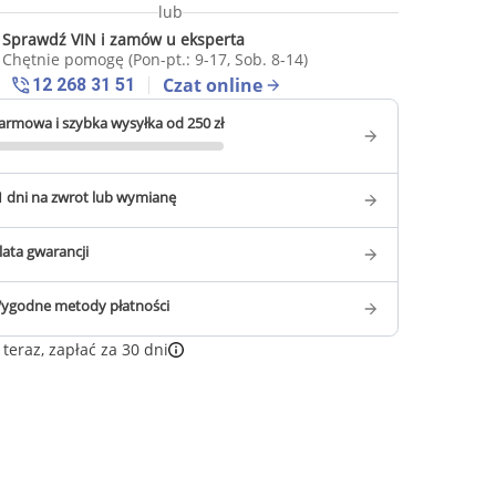
lub
Sprawdź VIN i zamów u eksperta
Chętnie pomogę (Pon-pt.: 9-17, Sob. 8-14)
Czat online
12 268 31 51
armowa i szybka wysyłka od 250 zł
1 dni na zwrot lub wymianę
 lata gwarancji
ygodne metody płatności
teraz, zapłać za 30 dni