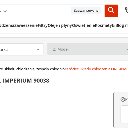
Zaawansowane
odzenia
Zawieszenie
Filtry
Oleje i płyny
Oświetlenie
Kosmetyki
Blog 
ce układu chłodzenia, zespoły chłodnic
>
Króciec układu chłodzenia ORIGIN
L IMPERIUM 90038
P