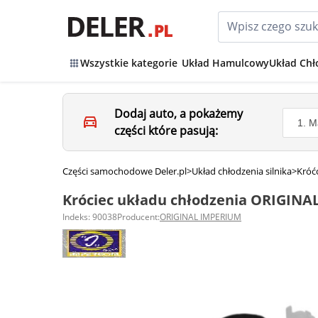
Wszystkie kategorie
Układ Hamulcowy
Układ Chł
Dodaj auto, a pokażemy
części które pasują:
Części samochodowe Deler.pl
>
Układ chłodzenia silnika
>
Króć
Króciec układu chłodzenia ORIGINA
Indeks: 90038
Producent:
ORIGINAL IMPERIUM