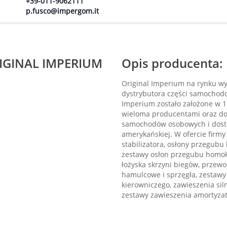
+39-011-9062111
p.fusco@impergom.it
RIGINAL IMPERIUM
Opis producenta:
Original Imperium na rynku w
dystrybutora części samochodo
Imperium zostało założone w 1
wieloma producentami oraz dos
samochodów osobowych i dostawc
amerykańskiej. W ofercie firmy
stabilizatora, osłony przegubu
zestawy osłon przegubu homoki
łożyska skrzyni biegów, przewo
hamulcowe i sprzęgła, zestaw
kierowniczego, zawieszenia sil
zestawy zawieszenia amortyzat