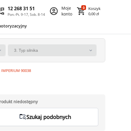
12 268 31 51
Moje
0
Koszyk
konto
0,00 zł
Pon.-Pt. 9-17, Sob. 8-14
motoryzacyjny
AL IMPERIUM 90038
rodukt niedostępny
Szukaj podobnych