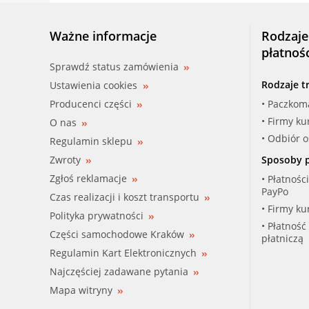
Ważne informacje
Rodzaje
płatnoś
Sprawdź status zamówienia
Rodzaje t
Ustawienia cookies
Producenci części
• Paczkom
• Firmy ku
O nas
• Odbiór 
Regulamin sklepu
Zwroty
Sposoby p
Zgłoś reklamacje
• Płatnośc
PayPo
Czas realizacji i koszt transportu
• Firmy ku
Polityka prywatności
• Płatność
Części samochodowe Kraków
płatniczą
Regulamin Kart Elektronicznych
Najczęściej zadawane pytania
Mapa witryny