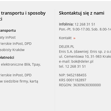
 transportu i sposoby
Skontaktuj się z nami
ci
Infolinia:
12 268 31 51
Pon.-Pt. 9.00-17.00, Sob. 8.00-1
ransportu
aty InPost
Kontakt
rierskie InPost, DPD
DELER.PL
osobisty Kraków
Enis S.A. (dawniej: Enis sp. z o.o
ul. Cementowa 10, 31-983 Kra
łatności
e-mail:
bok@deler.pl
i elektroniczne Blik, Tpay,
tel. 12 268 31 51
rierskie InPost, DPD
NIP: 9452188455
KRS 0001182897
 w siedzibie firmy, kartą
REGON: 36309630300000