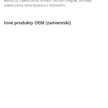
wahacza, zawieszenia silnika i skrzyni biegów, zestawy
zawieszenia amortyzatora z łożyskami.
Inne produkty OEM (zamienniki)