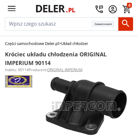
0
Zaawansowane
Części samochodowe Deler.pl
>
Układ chłodzenia silnika
>
Króćce układu ch
Króciec układu chłodzenia ORIGINAL
IMPERIUM 90114
Indeks: 90114
Producent:
ORIGINAL IMPERIUM