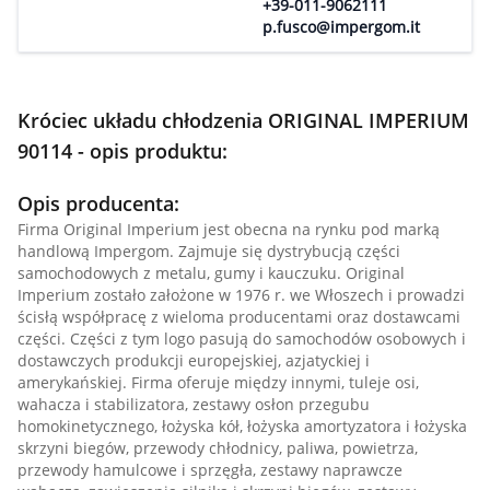
+39-011-9062111
p.fusco@impergom.it
Króciec układu chłodzenia ORIGINAL IMPERIUM
90114 - opis produktu:
Opis producenta:
Firma Original Imperium jest obecna na rynku pod marką
handlową Impergom. Zajmuje się dystrybucją części
samochodowych z metalu, gumy i kauczuku. Original
Imperium zostało założone w 1976 r. we Włoszech i prowadzi
ścisłą współpracę z wieloma producentami oraz dostawcami
części. Części z tym logo pasują do samochodów osobowych i
dostawczych produkcji europejskiej, azjatyckiej i
amerykańskiej. Firma oferuje między innymi, tuleje osi,
wahacza i stabilizatora, zestawy osłon przegubu
homokinetycznego, łożyska kół, łożyska amortyzatora i łożyska
skrzyni biegów, przewody chłodnicy, paliwa, powietrza,
przewody hamulcowe i sprzęgła, zestawy naprawcze