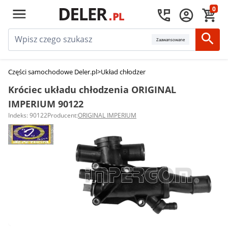
0
Zaawansowane
Części samochodowe Deler.pl
>
Układ chłodzenia silnika
>
Króćce układu ch
Króciec układu chłodzenia ORIGINAL
IMPERIUM 90122
Indeks: 90122
Producent:
ORIGINAL IMPERIUM