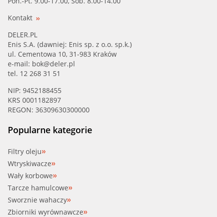
Pon.-Pt. 9.00-17.00, Sob. 8.00-14.00
Kontakt
DELER.PL
Enis S.A. (dawniej: Enis sp. z o.o. sp.k.)
ul. Cementowa 10, 31-983 Kraków
e-mail:
bok@deler.pl
tel. 12 268 31 51
NIP: 9452188455
KRS 0001182897
REGON: 36309630300000
Popularne kategorie
Filtry oleju
Wtryskiwacze
Wały korbowe
Tarcze hamulcowe
Sworznie wahaczy
Zbiorniki wyrównawcze