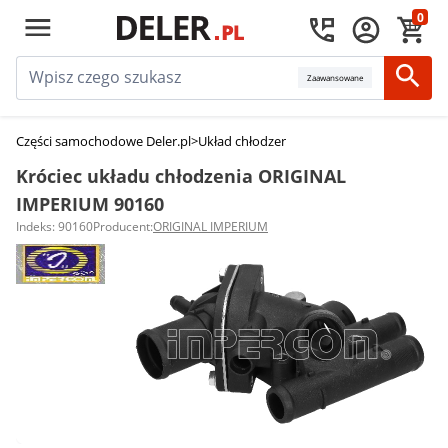
0
Zaawansowane
Części samochodowe Deler.pl
>
Układ chłodzenia silnika
>
Króćce układu ch
Króciec układu chłodzenia ORIGINAL
IMPERIUM 90160
Indeks: 90160
Producent:
ORIGINAL IMPERIUM