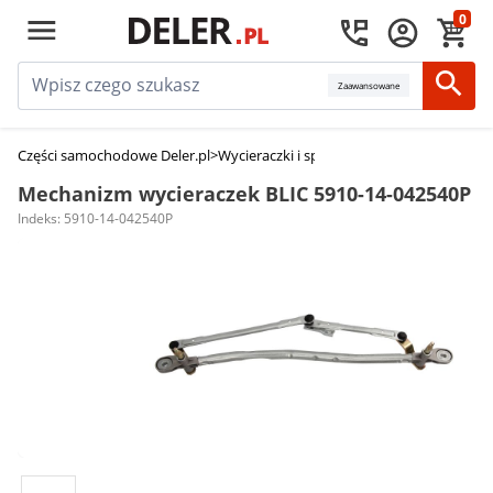
0
Zaawansowane
Części samochodowe Deler.pl
>
Wycieraczki i spryskiwacze
>
Mechanizmy w
Mechanizm wycieraczek BLIC 5910-14-042540P
Indeks: 5910-14-042540P