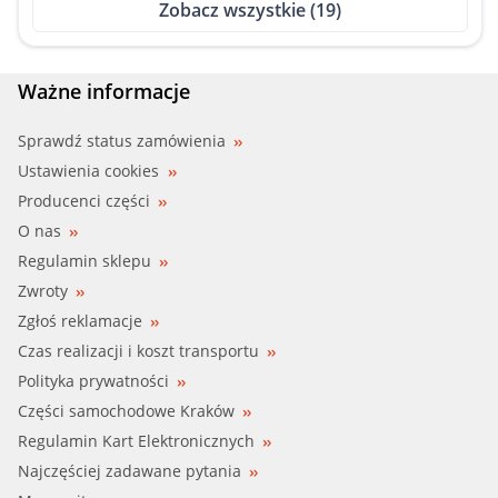
Zobacz wszystkie (19)
MAZDA (BP4K-67-360C)
MAZDA (BP4K-67-360D)
Ważne informacje
MAZDA (BP4K-67-360E)
Sprawdź status zamówienia
Ustawienia cookies
MAZDA (BP4K67360)
Producenci części
O nas
MAZDA (BP4K67360A)
Regulamin sklepu
Zwroty
MAZDA (BP4K67360B)
Zgłoś reklamacje
MAZDA (BP4K67360C)
Czas realizacji i koszt transportu
Polityka prywatności
MAZDA (BP4K67360D)
Części samochodowe Kraków
Regulamin Kart Elektronicznych
MAZDA (BP4K67360E)
Najczęściej zadawane pytania