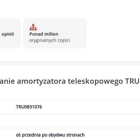
 opinii
Ponad milion
oryginalnych części
wanie amortyzatora teleskopowego T
TRU0831076
oś przednia po obydwu stronach