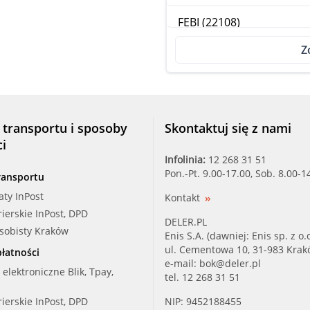
FEBI (22108)
Z
FLENNOR (FL4322-J)
KS (6141701)
MAPCO (36943)
 transportu i sposoby
Skontaktuj się z nami
ci
MONROE (MK136)
Infolinia:
12 268 31 51
Pon.-Pt. 9.00-17.00, Sob. 8.00-1
ransportu
OPTIMAL (F8-5433)
aty InPost
Kontakt
rierskie InPost, DPD
PEX (12.08.152)
DELER.PL
osobisty Kraków
Enis S.A. (dawniej: Enis sp. z o.o
QUINTON HA (EMA5028)
ul. Cementowa 10, 31-983 Kra
łatności
e-mail:
bok@deler.pl
i elektroniczne Blik, Tpay,
tel. 12 268 31 51
RUV (825012)
rierskie InPost, DPD
NIP: 9452188455