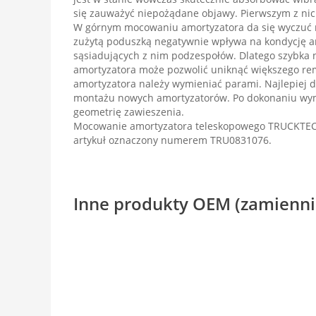
się zauważyć niepożądane objawy. Pierwszym z nich
W górnym mocowaniu amortyzatora da się wyczuć r
zużytą poduszką negatywnie wpływa na kondycję am
sąsiadujących z nim podzespołów. Dlatego szybka
amortyzatora może pozwolić uniknąć większego re
amortyzatora należy wymieniać parami. Najlepiej 
montażu nowych amortyzatorów. Po dokonaniu wym
geometrię zawieszenia.
Mocowanie amortyzatora teleskopowego TRUCKTEC
artykuł oznaczony numerem TRU0831076.
Inne produkty OEM (zamienni