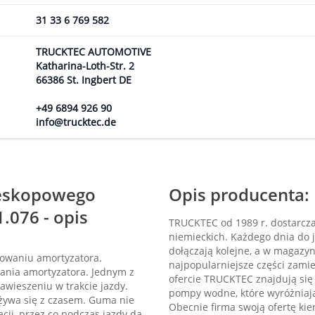
31 33 6 769 582
TRUCKTEC AUTOMOTIVE
Katharina-Loth-Str. 2
66386 St. Ingbert DE
+49 6894 926 90
info@trucktec.de
leskopowego
Opis producenta:
076 - opis
TRUCKTEC od 1989 r. dostarcz
niemieckich. Każdego dnia do j
dołączają kolejne, a w magazy
owaniu amortyzatora.
najpopularniejsze części zami
ania amortyzatora. Jednym z
ofercie TRUCKTEC znajdują się
awieszeniu w trakcie jazdy.
pompy wodne, które wyróżniają
żywa się z czasem. Guma nie
Obecnie firma swoją ofertę kie
cji, przez co podczas jazdy da