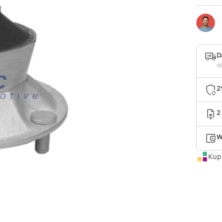
D
2
2
W
Kup 