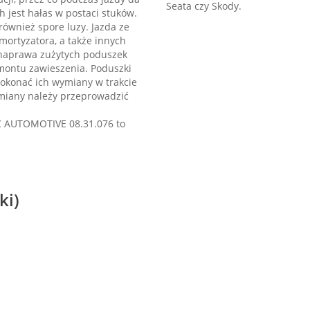
Seata czy Skody.
 jest hałas w postaci stuków.
ównież spore luzy. Jazda ze
ortyzatora, a także innych
 naprawa zużytych poduszek
montu zawieszenia. Poduszki
dokonać ich wymiany w trakcie
iany należy przeprowadzić
 AUTOMOTIVE 08.31.076 to
ki)