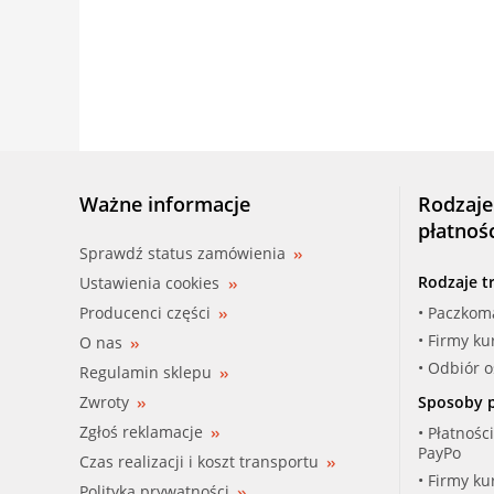
Ważne informacje
Rodzaje
płatnoś
Sprawdź status zamówienia
Rodzaje t
Ustawienia cookies
Producenci części
• Paczkom
• Firmy ku
O nas
• Odbiór 
Regulamin sklepu
Zwroty
Sposoby p
Zgłoś reklamacje
• Płatnośc
PayPo
Czas realizacji i koszt transportu
• Firmy ku
Polityka prywatności