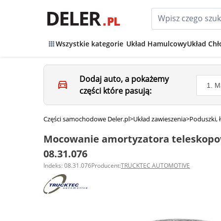
Wszystkie kategorie
Układ Hamulcowy
Układ Chł
Dodaj auto, a pokażemy
części które pasują:
Części samochodowe Deler.pl
>
Układ zawieszenia
>
Poduszki,
Mocowanie amortyzatora telesko
08.31.076
Indeks: 08.31.076
Producent:
TRUCKTEC AUTOMOTIVE