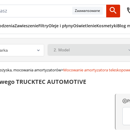
Zaawansowane
odzenia
Zawieszenie
Filtry
Oleje i płyny
Oświetlenie
Kosmetyki
Blog 
 łożyska, mocowania amortyzatorów
>
Mocowanie amortyzatora teleskopow
powego TRUCKTEC AUTOMOTIVE
P