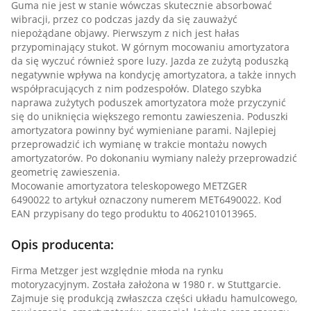
Guma nie jest w stanie wówczas skutecznie absorbować
wibracji, przez co podczas jazdy da się zauważyć
niepożądane objawy. Pierwszym z nich jest hałas
przypominający stukot. W górnym mocowaniu amortyzatora
da się wyczuć również spore luzy. Jazda ze zużytą poduszką
negatywnie wpływa na kondycję amortyzatora, a także innych
współpracujących z nim podzespołów. Dlatego szybka
naprawa zużytych poduszek amortyzatora może przyczynić
się do uniknięcia większego remontu zawieszenia. Poduszki
amortyzatora powinny być wymieniane parami. Najlepiej
przeprowadzić ich wymianę w trakcie montażu nowych
amortyzatorów. Po dokonaniu wymiany należy przeprowadzić
geometrię zawieszenia.
Mocowanie amortyzatora teleskopowego METZGER
6490022 to artykuł oznaczony numerem MET6490022. Kod
EAN przypisany do tego produktu to 4062101013965.
Opis producenta:
Firma Metzger jest względnie młoda na rynku
motoryzacyjnym. Została założona w 1980 r. w Stuttgarcie.
Zajmuje się produkcją zwłaszcza części układu hamulcowego,