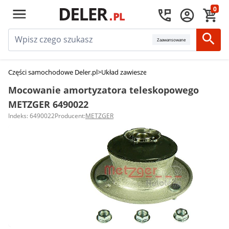
0
Zaawansowane
Części samochodowe Deler.pl
>
Układ zawieszenia
>
Poduszki, łożyska, m
Mocowanie amortyzatora teleskopowego
METZGER 6490022
Indeks: 6490022
Producent:
METZGER