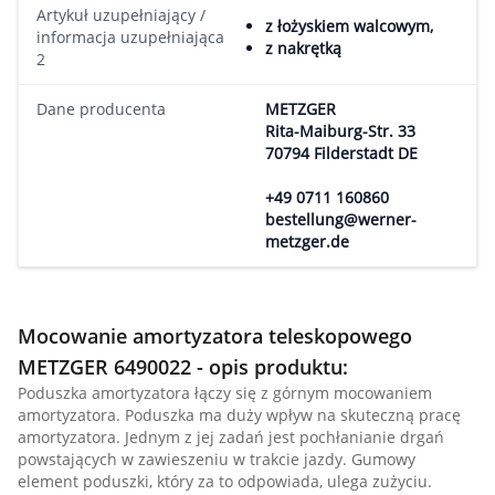
Artykuł uzupełniający /
z łożyskiem walcowym,
informacja uzupełniająca
z nakrętką
2
Dane producenta
METZGER
Rita-Maiburg-Str. 33
70794 Filderstadt DE
+49 0711 160860
bestellung@werner-
metzger.de
Mocowanie amortyzatora teleskopowego
METZGER 6490022 - opis produktu:
Poduszka amortyzatora łączy się z górnym mocowaniem
amortyzatora. Poduszka ma duży wpływ na skuteczną pracę
amortyzatora. Jednym z jej zadań jest pochłanianie drgań
powstających w zawieszeniu w trakcie jazdy. Gumowy
element poduszki, który za to odpowiada, ulega zużyciu.