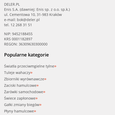
FEBI (12519)
DELER.PL
Enis S.A. (dawniej: Enis sp. z o.o. sp.k.)
ul. Cementowa 10, 31-983 Kraków
FIRST LINE (FSM5125)
e-mail:
bok@deler.pl
tel. 12 268 31 51
FLENNOR (FL4322-J)
NIP: 9452188455
KRS 0001182897
FORMPART (12421008/S)
REGON: 36309630300000
GSP (510636)
Popularne kategorie
GSP (510636S)
Światła przeciwmgielne tylne
Tuleje wahaczy
IMPERGOM (35338)
Zbiorniki wyrównawcze
Zaciski hamulcowe
ITN (11-02-0154)
Żarówki samochodowe
Świece zapłonowe
ITN (11-02-0217)
Gałki zmiany biegów
Płyny hamulcowe
JPG (1442400700)