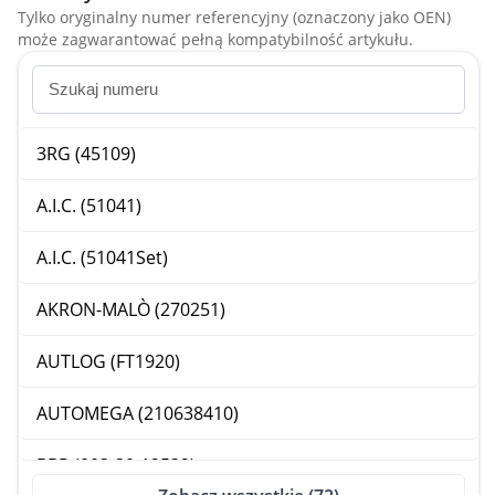
Tylko oryginalny numer referencyjny (oznaczony jako OEN)
może zagwarantować pełną kompatybilność artykułu.
3RG (45109)
A.I.C. (51041)
A.I.C. (51041Set)
AKRON-MALÒ (270251)
AUTLOG (FT1920)
AUTOMEGA (210638410)
BBR (003-30-12532)