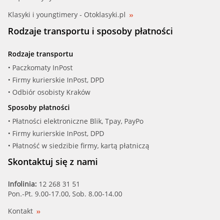
Klasyki i youngtimery - Otoklasyki.pl
BMW (31 35 2 241 445)
Rodzaje transportu i sposoby płatności
BMW (31 35 2 284 023)
Rodzaje transportu
BOGE (87-667-A)
• Paczkomaty InPost
• Firmy kurierskie InPost, DPD
BORG BECK (BSM5125)
• Odbiór osobisty Kraków
Sposoby płatności
BUGIAD (BGT 18873)
• Płatności elektroniczne Blik, Tpay, PayPo
• Firmy kurierskie InPost, DPD
CAUTEX (200945)
• Płatność w siedzibie firmy, kartą płatniczą
COMLINE (CTSM9022)
Skontaktuj się z nami
CORTECO (80001279)
Infolinia:
12 268 31 51
Pon.-Pt. 9.00-17.00, Sob. 8.00-14.00
FARE SA (2610)
Kontakt