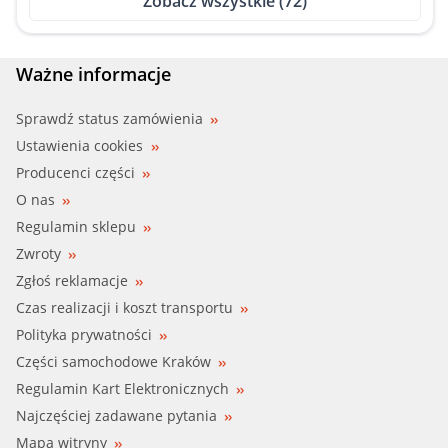
Zobacz wszystkie (72)
BBR (003-30-12534)
BENDIX (043504B)
Ważne informacje
BILSTEIN (12-248940)
Sprawdź status zamówienia
Ustawienia cookies
BIRTH (50129)
Producenci części
O nas
BMW (31 33 1 091 709)
Regulamin sklepu
Zwroty
BMW (31 33 1 094 616)
Zgłoś reklamacje
BMW (31 33 6 752 735)
Czas realizacji i koszt transportu
Polityka prywatności
BMW (31 33 6 760 943)
Części samochodowe Kraków
Regulamin Kart Elektronicznych
BMW (31 33 6 769 582)
Najczęściej zadawane pytania
BMW (31 33 6 770 568)
Mapa witryny