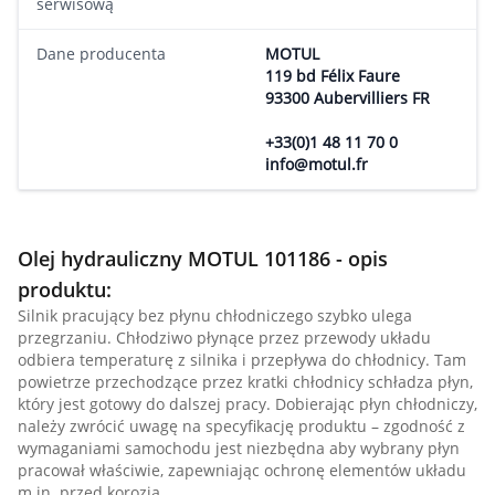
serwisową
Dane producenta
MOTUL
119 bd Félix Faure
93300 Aubervilliers FR
+33(0)1 48 11 70 0
info@motul.fr
Olej hydrauliczny MOTUL 101186 - opis
produktu:
Silnik pracujący bez płynu chłodniczego szybko ulega
przegrzaniu. Chłodziwo płynące przez przewody układu
odbiera temperaturę z silnika i przepływa do chłodnicy. Tam
powietrze przechodzące przez kratki chłodnicy schładza płyn,
który jest gotowy do dalszej pracy. Dobierając płyn chłodniczy,
należy zwrócić uwagę na specyfikację produktu – zgodność z
wymaganiami samochodu jest niezbędna aby wybrany płyn
pracował właściwie, zapewniając ochronę elementów układu
m.in. przed korozją.