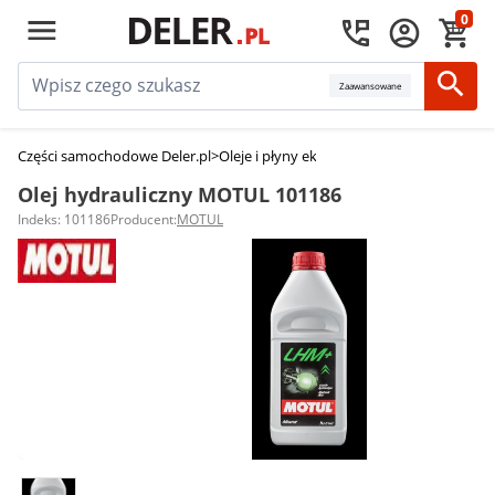
0
Zaawansowane
Części samochodowe Deler.pl
>
Oleje i płyny eksploatacyjne
>
Oleje hydraul
Olej hydrauliczny MOTUL 101186
Indeks: 101186
Producent:
MOTUL