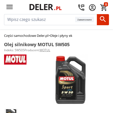
0
Zaawansowane
Części samochodowe Deler.pl
>
Oleje i płyny eksploatacyjne
>
Oleje silniko
Olej silnikowy MOTUL 5W505
Indeks: 5W505
Producent:
MOTUL