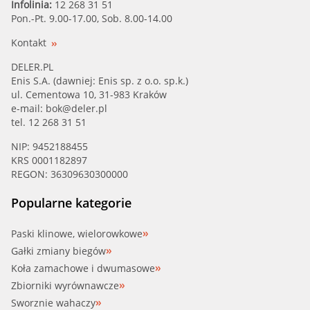
Infolinia:
12 268 31 51
Pon.-Pt. 9.00-17.00, Sob. 8.00-14.00
Kontakt
DELER.PL
Enis S.A. (dawniej: Enis sp. z o.o. sp.k.)
ul. Cementowa 10, 31-983 Kraków
e-mail:
bok@deler.pl
tel. 12 268 31 51
NIP: 9452188455
KRS 0001182897
REGON: 36309630300000
Popularne kategorie
Paski klinowe, wielorowkowe
Gałki zmiany biegów
Koła zamachowe i dwumasowe
Zbiorniki wyrównawcze
Sworznie wahaczy