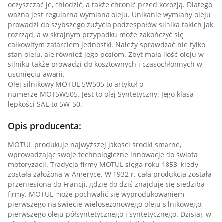
oczyszczać je, chłodzić, a także chronić przed korozją. Dlatego
ważna jest regularna wymiana oleju. Unikanie wymiany oleju
prowadzi do szybszego zużycia podzespołów silnika takich jak
rozrząd, a w skrajnym przypadku może zakończyć się
całkowitym zatarciem jednostki. Należy sprawdzać nie tylko
stan oleju, ale również jego poziom. Zbyt mała ilość oleju w
silniku także prowadzi do kosztownych i czasochłonnych w
usunięciu awarii.
Olej silnikowy MOTUL 5W505 to artykuł o
numerze MOT5W505. Jest to olej Syntetyczny. Jego klasa
lepkości SAE to 5W-50.
Opis producenta:
MOTUL produkuje najwyższej jakości środki smarne,
wprowadzając swoje technologiczne innowacje do świata
motoryzacji. Tradycja firmy MOTUL sięga roku 1853, kiedy
została założona w Ameryce. W 1932 r. cała produkcja została
przeniesiona do Francji, gdzie do dziś znajduje się siedziba
firmy. MOTUL może pochwalić się wyprodukowaniem
pierwszego na świecie wielosezonowego oleju silnikowego,
pierwszego oleju półsyntetycznego i syntetycznego. Dzisiaj, w