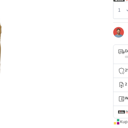
D
2
2
W
Kup 