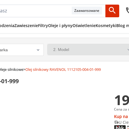
Zaawansowane
odzenia
Zawieszenie
Filtry
Oleje i płyny
Oświetlenie
Kosmetyki
Blog 
leje silnikowe
>
Olej silnikowy RAVENOL 1112105-004-01-999
-01-999
19
Cena za 
Kup na 
U Cie