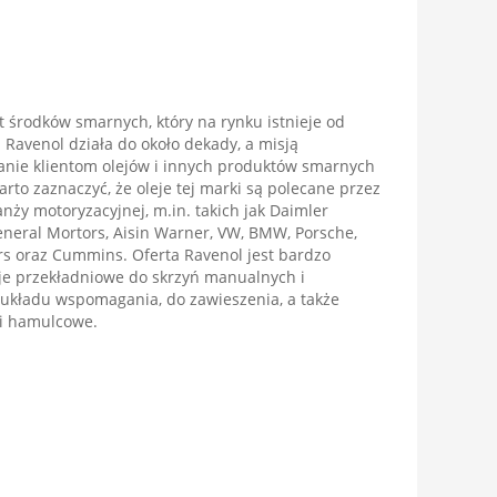
 środków smarnych, który na rynku istnieje od
 Ravenol działa do około dekady, a misją
zanie klientom olejów i innych produktów smarnych
to zaznaczyć, że oleje tej marki są polecane przez
ży motoryzacyjnej, m.in. takich jak Daimler
eneral Mortors, Aisin Warner, VW, BMW, Porsche,
rs oraz Cummins. Oferta Ravenol jest bardzo
leje przekładniowe do skrzyń manualnych i
o układu wspomagania, do zawieszenia, a także
 i hamulcowe.