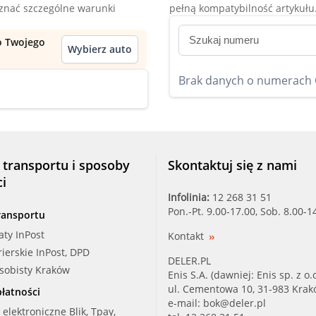
oznać szczególne warunki
pełną kompatybilność artykułu
do Twojego
Wybierz auto
Brak danych o numerach
 transportu i sposoby
Skontaktuj się z nami
ci
Infolinia:
12 268 31 51
Pon.-Pt. 9.00-17.00, Sob. 8.00-1
ransportu
aty InPost
Kontakt
rierskie InPost, DPD
DELER.PL
osobisty Kraków
Enis S.A. (dawniej: Enis sp. z o.o
ul. Cementowa 10, 31-983 Kra
łatności
e-mail:
bok@deler.pl
i elektroniczne Blik, Tpay,