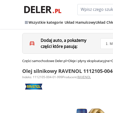
Wszystkie kategorie
Układ Hamulcowy
Układ Chł
Dodaj auto, a pokażemy
części które pasują:
Części samochodowe Deler.pl
>
Oleje i płyny eksploatacyjne
>
O
Olej silnikowy RAVENOL 1112105-004
Indeks: 1112105-004-01-999
Producent:
RAVENOL