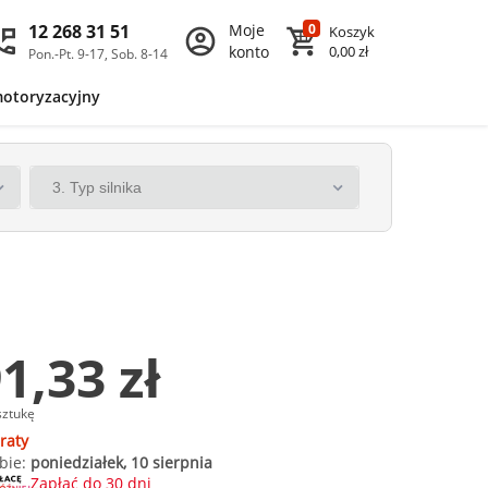
12 268 31 51
Moje
0
Koszyk
konto
0,00 zł
Pon.-Pt. 9-17, Sob. 8-14
motoryzacyjny
1,33 zł
sztukę
raty
bie:
poniedziałek, 10 sierpnia
Zapłać do 30 dni