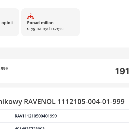
 opinii
Ponad milion
oryginalnych części
-999
191
ilnikowy RAVENOL 1112105-004-01-999
RAV111210500401999
4014835723993