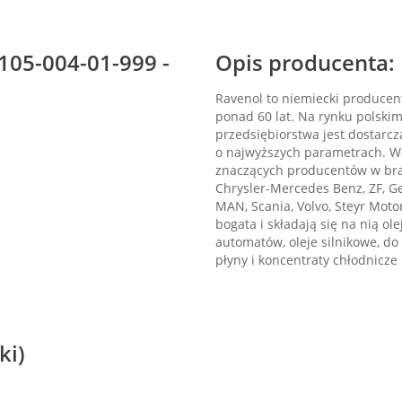
105-004-01-999 -
Opis producenta:
Ravenol to niemiecki producent
ponad 60 lat. Na rynku polskim
przedsiębiorstwa jest dostarc
o najwyższych parametrach. War
znaczących producentów w bran
Chrysler-Mercedes Benz, ZF, G
MAN, Scania, Volvo, Steyr Moto
bogata i składają się na nią o
automatów, oleje silnikowe, d
płyny i koncentraty chłodnicze
ki)