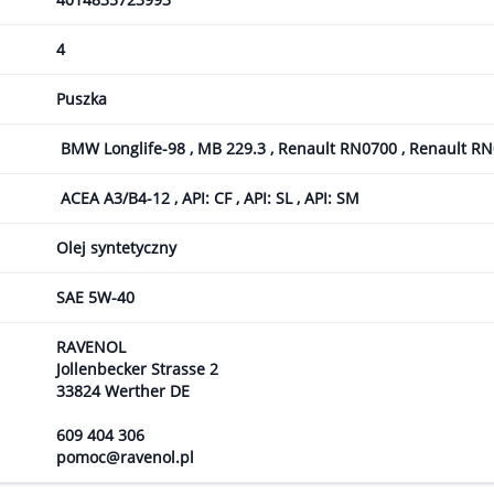
4
Puszka
BMW Longlife-98 , MB 229.3 , Renault RN0700 , Renault R
ACEA A3/B4-12 , API: CF , API: SL , API: SM
Olej syntetyczny
SAE 5W-40
RAVENOL
Jollenbecker Strasse 2
33824 Werther DE
609 404 306
pomoc@ravenol.pl