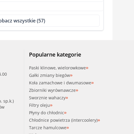
obacz wszystkie (57)
)
Popularne kategorie
7)
Paski klinowe, wielorowkowe
4.00
Gałki zmiany biegów
Koła zamachowe i dwumasowe
Zbiorniki wyrównawcze
Sworznie wahaczy
. sp.k.)
Filtry oleju
ków
Płyny do chłodnic
Chłodnice powietrza (intercoolery)
Tarcze hamulcowe