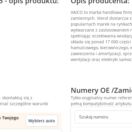
 - opis produktu:
Opis producenta:
VAICO to marka handlowa firmy
zamiennych. Vierol dostarcza
popularnych marek na rynkach
wytwarzane z zastosowaniem n
spełniając oczekiwania wiodą
składa się ponad 17 000 częśc
hamulcowego, kierowniczego, w
zawieszenia i amortyzacji, sprz
wentylacji oraz elektryki samo
Numery OE /Zami
 skontaktuj się z
Tylko oryginalny numer refer
oznać szczególne warunki
pełną kompatybilność artykułu
do Twojego
Wybierz auto