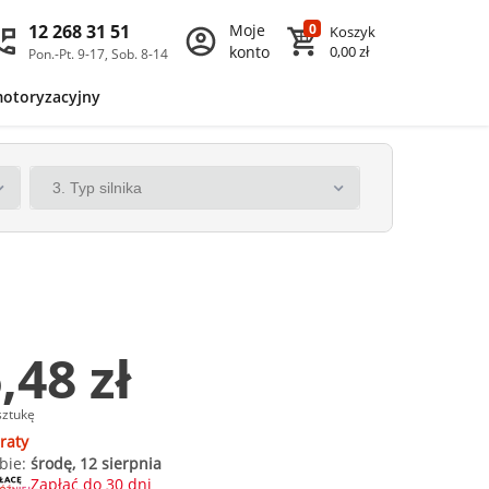
12 268 31 51
Moje
0
Koszyk
konto
0,00 zł
Pon.-Pt. 9-17, Sob. 8-14
motoryzacyjny
,48 zł
sztukę
raty
bie:
środę, 12 sierpnia
Zapłać do 30 dni