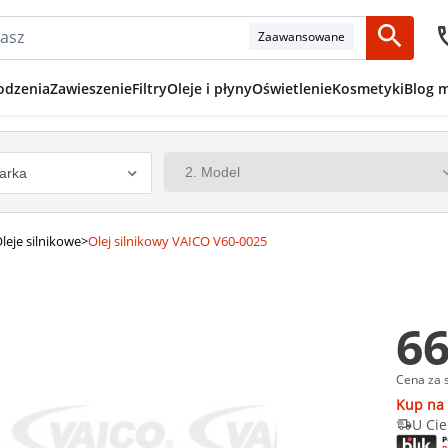
Zaawansowane
odzenia
Zawieszenie
Filtry
Oleje i płyny
Oświetlenie
Kosmetyki
Blog 
leje silnikowe
>
Olej silnikowy VAICO V60-0025
66
Cena za 
Kup na 
U Cie