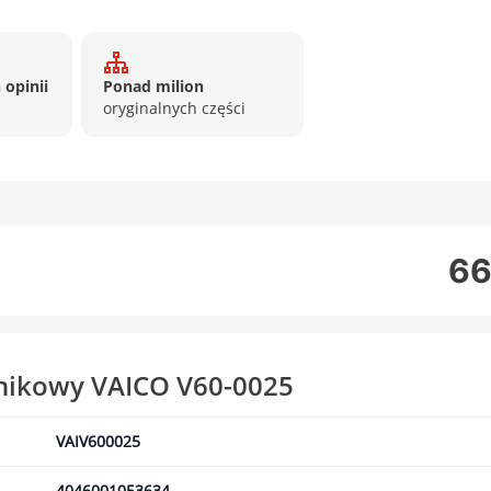
 opinii
Ponad milion
oryginalnych części
66
lnikowy VAICO V60-0025
VAIV600025
4046001053634