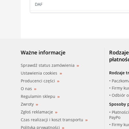
DAF
DAIMLER
DODGE
FERRARI
Ważne informacje
Rodzaje
FIAT
płatnoś
Sprawdź status zamówienia
FORD
Rodzaje t
Ustawienia cookies
Producenci części
• Paczkom
HOLDEN
• Firmy ku
O nas
HONDA
• Odbiór 
Regulamin sklepu
Zwroty
Sposoby p
HYUNDAI
Zgłoś reklamacje
• Płatnośc
PayPo
Czas realizacji i koszt transportu
ISUZU
• Firmy ku
Polityka prywatności