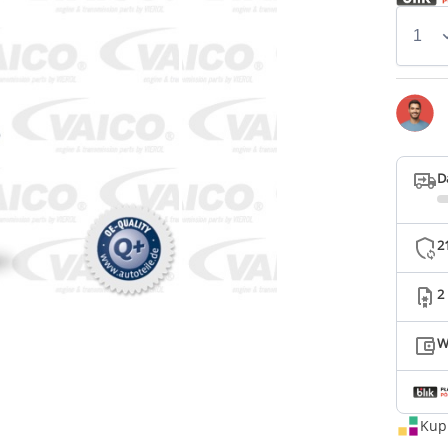
D
2
2
W
Kup 