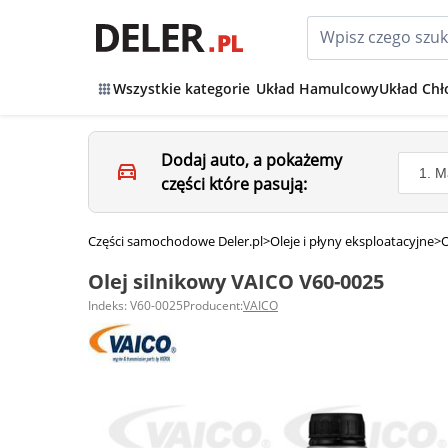
Wszystkie kategorie
Układ Hamulcowy
Układ Chł
Dodaj auto, a pokażemy
części które pasują:
Części samochodowe Deler.pl
>
Oleje i płyny eksploatacyjne
>
O
Olej silnikowy VAICO V60-0025
Indeks: V60-0025
Producent:
VAICO