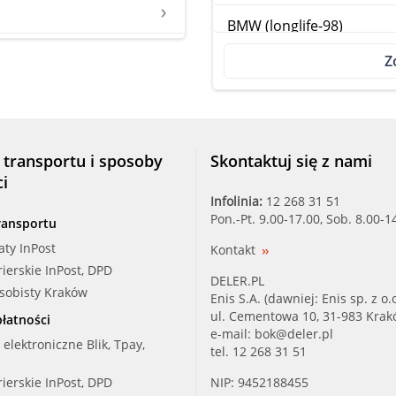
BMW (longlife-98)
Z
CASTROL (GTX 7)
CASTROL (TXT Softec)
CHAMPION, MOBIL (AF736
 transportu i sposoby
Skontaktuj się z nami
ci
CHAMPION, MOBIL (PC34
Infolinia:
12 268 31 51
Pon.-Pt. 9.00-17.00, Sob. 8.00-1
ransportu
CHAMPION L (16116)
aty InPost
Kontakt
rierskie InPost, DPD
CONTI (13X1075)
DELER.PL
osobisty Kraków
Enis S.A. (dawniej: Enis sp. z o.o
FEBI (32936)
ul. Cementowa 10, 31-983 Kra
łatności
e-mail:
bok@deler.pl
i elektroniczne Blik, Tpay,
tel. 12 268 31 51
FEBI (32937)
rierskie InPost, DPD
NIP: 9452188455