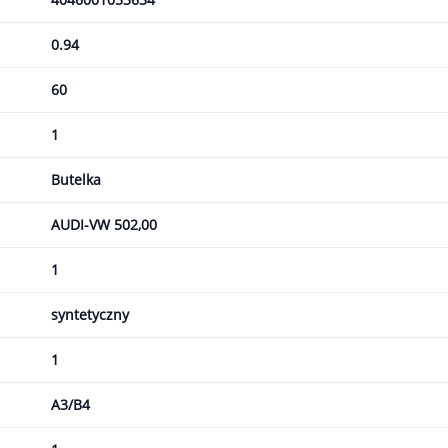
0.94
60
1
Butelka
AUDI-VW 502,00
1
syntetyczny
1
A3/B4