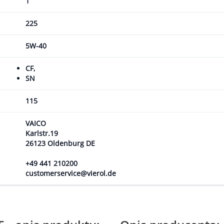
1
225
5W-40
CF,
SN
115
VAICO
Karlstr.19
26123 Oldenburg DE
+49 441 210200
customerservice@vierol.de