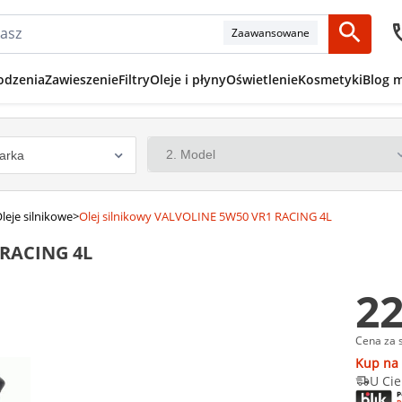
Zaawansowane
odzenia
Zawieszenie
Filtry
Oleje i płyny
Oświetlenie
Kosmetyki
Blog 
leje silnikowe
>
Olej silnikowy VALVOLINE 5W50 VR1 RACING 4L
 RACING 4L
22
Cena za 
Kup na 
U Cie