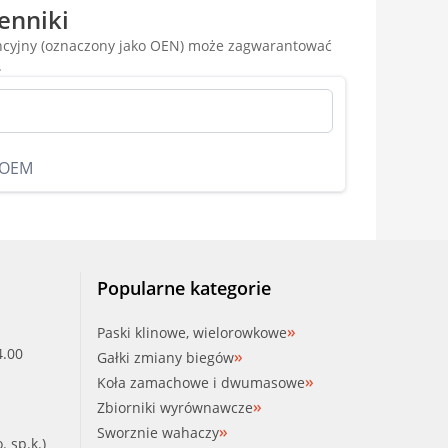
enniki
encyjny (oznaczony jako OEN) może zagwarantować
.
 OEM
Popularne kategorie
Paski klinowe, wielorowkowe
4.00
Gałki zmiany biegów
Koła zamachowe i dwumasowe
Zbiorniki wyrównawcze
Sworznie wahaczy
. sp.k.)