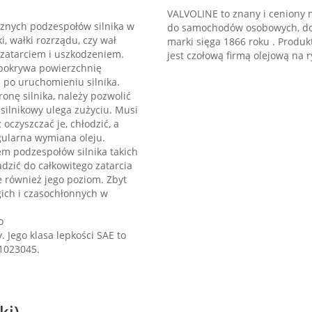
VALVOLINE to znany i ceniony 
znych podzespołów silnika w
do samochodów osobowych, dost
i, wałki rozrządu, czy wał
marki sięga 1866 roku . Produ
zatarciem i uszkodzeniem.
jest czołową firmą olejową na
 pokrywa powierzchnię
 po uruchomieniu silnika.
onę silnika, należy pozwolić
silnikowy ulega zużyciu. Musi
oczyszczać je, chłodzić, a
egularna wymiana oleju.
em podzespołów silnika takich
dzić do całkowitego zatarcia
le również jego poziom. Zbyt
gich i czasochłonnych w
o
 Jego klasa lepkości SAE to
1023045.
ki)