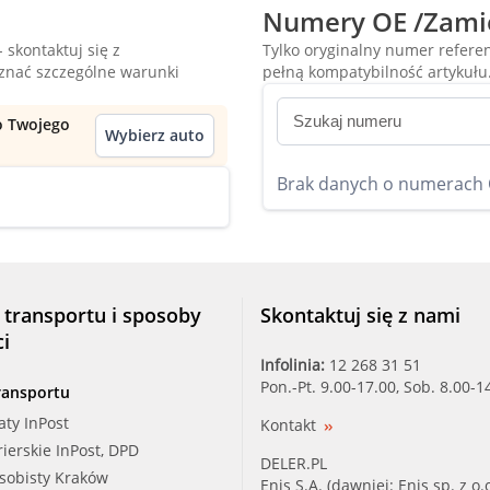
Numery OE /Zami
 skontaktuj się z
Tylko oryginalny numer refer
oznać szczególne warunki
pełną kompatybilność artykułu
do Twojego
Wybierz auto
Brak danych o numerach
 transportu i sposoby
Skontaktuj się z nami
ci
Infolinia:
12 268 31 51
Pon.-Pt. 9.00-17.00, Sob. 8.00-1
ransportu
aty InPost
Kontakt
rierskie InPost, DPD
DELER.PL
osobisty Kraków
Enis S.A. (dawniej: Enis sp. z o.o