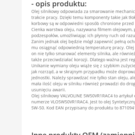
- opis produktu:
Olej silnikowy odpowiada za smarowanie mechanic
trakcie pracy. Dzięki temu komponenty takie jak tłok
korbowy są w odpowiedni sposób chronione przed 
Cienka warstwa oleju, nazywana filmem olejowym,
podzespołów, umożliwiając ich płynny ruch od razu
Zanim jednak olej będzie mógł zapewnić pełną ochr
mu osiągnąć odpowiednią temperaturę pracy. Olej 
on nie tylko smarować elementy silnika, ale również 
także przeciwdziałać korozji. Dlatego ważna jest r
Unikanie wymiany oleju wiąże się z szybkim zużyci
jak rozrząd, a w skrajnym przypadku może doprowa
jednostki. Należy sprawdzać nie tylko stan oleju, a
mała ilość oleju w silniku również prowadzi do dro
usunięciu awarii.
Olej silnikowy VALVOLINE 5W50VR1RAC4 to artykuł 
numerze VLO5W50VR1RAC4. Jest to olej Syntetyczny.
5W-50. Kod EAN przypisany do produktu to 871094
Inne produkty OEM (zamienni