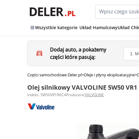
Wszystkie kategorie
Układ Hamulcowy
Układ Chł
Dodaj auto, a pokażemy
części które pasują:
Części samochodowe Deler.pl
>
Oleje i płyny eksploatacyjne
>
O
Olej silnikowy VALVOLINE 5W50 VR1
Indeks: 5W50VR1RAC4
Producent:
VALVOLINE