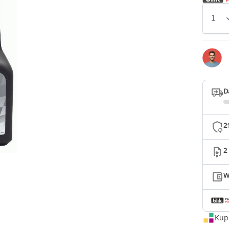
D
2
2
W
Kup 