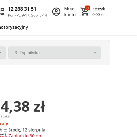
12 268 31 51
Moje
0
Koszyk
konto
0,00 zł
Pon.-Pt. 9-17, Sob. 8-14
motoryzacyjny
4,38 zł
sztukę
raty
bie:
środę, 12 sierpnia
Zapłać do 30 dni