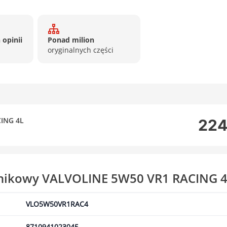
 opinii
Ponad milion
oryginalnych części
CING 4L
224
ilnikowy VALVOLINE 5W50 VR1 RACING 
VLO5W50VR1RAC4
8710941023045