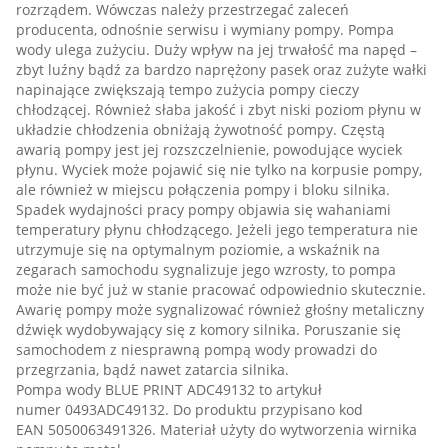
rozrządem. Wówczas należy przestrzegać zaleceń
producenta, odnośnie serwisu i wymiany pompy. Pompa
wody ulega zużyciu. Duży wpływ na jej trwałość ma napęd –
zbyt luźny bądź za bardzo naprężony pasek oraz zużyte wałki
napinające zwiększają tempo zużycia pompy cieczy
chłodzącej. Również słaba jakość i zbyt niski poziom płynu w
układzie chłodzenia obniżają żywotność pompy. Częstą
awarią pompy jest jej rozszczelnienie, powodujące wyciek
płynu. Wyciek może pojawić się nie tylko na korpusie pompy,
ale również w miejscu połączenia pompy i bloku silnika.
Spadek wydajności pracy pompy objawia się wahaniami
temperatury płynu chłodzącego. Jeżeli jego temperatura nie
utrzymuje się na optymalnym poziomie, a wskaźnik na
zegarach samochodu sygnalizuje jego wzrosty, to pompa
może nie być już w stanie pracować odpowiednio skutecznie.
Awarię pompy może sygnalizować również głośny metaliczny
dźwięk wydobywający się z komory silnika. Poruszanie się
samochodem z niesprawną pompą wody prowadzi do
przegrzania, bądź nawet zatarcia silnika.
Pompa wody BLUE PRINT ADC49132 to artykuł
numer 0493ADC49132. Do produktu przypisano kod
EAN 5050063491326. Materiał użyty do wytworzenia wirnika