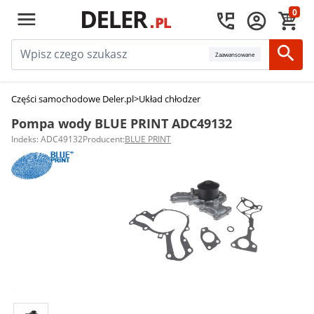
0
Zaawansowane
Części samochodowe Deler.pl
>
Układ chłodzenia silnika
>
Pompy wody
>
Po
Pompa wody BLUE PRINT ADC49132
Indeks: ADC49132
Producent:
BLUE PRINT