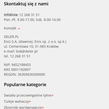
KAISHIN, KM INTERNA (WPK157)
Skontaktuj się z nami
KAVO PARTS (MW-1441)
Infolinia:
12 268 31 51
Pon.-Pt. 9.00-17.00, Sob. 8.00-14.00
KWP (10920)
Kontakt
LPR (WP0535)
DELER.PL
Enis S.A. (dawniej: Enis sp. z o.o. sp.k.)
ul. Cementowa 10, 31-983 Kraków
LYNXAUTO (CW-0354)
e-mail:
bok@deler.pl
tel. 12 268 31 51
LYNXAUTO (CW-0451)
NIP: 9452188455
KRS 0001182897
MAG (352316170637)
REGON: 36309630300000
MAG (600000045340)
Popularne kategorie
MDR (MWP-4597)
Światła przeciwmgielne tylne
Tuleje wahaczy
METELLI (24-0920)
Zbiorniki wyrównawcze