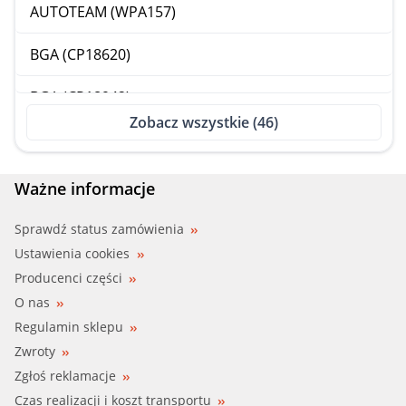
AUTOTEAM (WPA157)
BGA (CP18620)
BGA (CP18942)
Zobacz wszystkie (46)
BH SERVICE, HELLA (8MP 376 807-351)
BORG BECK (BWP2133)
Ważne informacje
CALIBER (WPC157)
Sprawdź status zamówienia
Ustawienia cookies
CAR (332288)
Producenci części
O nas
CIFAM (824-920)
Regulamin sklepu
Zwroty
DAYCO (DP698)
Zgłoś reklamacje
FAI (WP6319)
Czas realizacji i koszt transportu