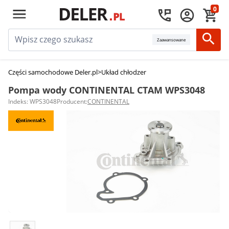
0
Zaawansowane
Części samochodowe Deler.pl
>
Układ chłodzenia silnika
>
Pompy wody
>
Po
Pompa wody CONTINENTAL CTAM WPS3048
Indeks: WPS3048
Producent:
CONTINENTAL