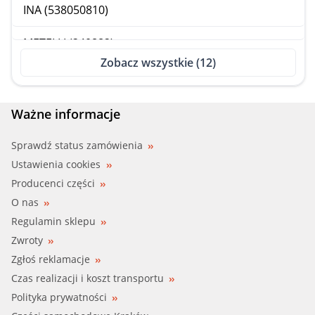
INA (538050810)
METELLI (240882)
Zobacz wszystkie (12)
NISSA (21010AX00A)
NISSA (21010BX000)
Ważne informacje
QUINTON HA (QCP3579)
Sprawdź status zamówienia
Ustawienia cookies
SIL (PA1329)
Producenci części
O nas
VALEO (506717)
Regulamin sklepu
Zwroty
Zgłoś reklamacje
Czas realizacji i koszt transportu
Polityka prywatności