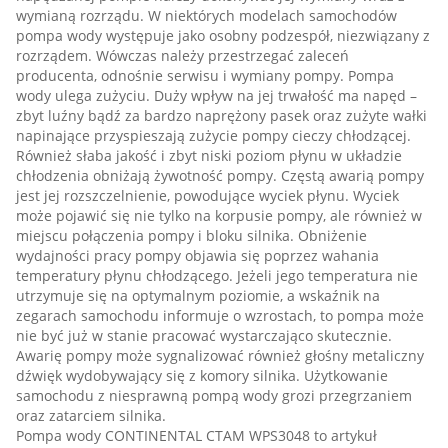
wymianą rozrządu. W niektórych modelach samochodów
pompa wody występuje jako osobny podzespół, niezwiązany z
rozrządem. Wówczas należy przestrzegać zaleceń
producenta, odnośnie serwisu i wymiany pompy. Pompa
wody ulega zużyciu. Duży wpływ na jej trwałość ma napęd –
zbyt luźny bądź za bardzo naprężony pasek oraz zużyte wałki
napinające przyspieszają zużycie pompy cieczy chłodzącej.
Również słaba jakość i zbyt niski poziom płynu w układzie
chłodzenia obniżają żywotność pompy. Częstą awarią pompy
jest jej rozszczelnienie, powodujące wyciek płynu. Wyciek
może pojawić się nie tylko na korpusie pompy, ale również w
miejscu połączenia pompy i bloku silnika. Obniżenie
wydajności pracy pompy objawia się poprzez wahania
temperatury płynu chłodzącego. Jeżeli jego temperatura nie
utrzymuje się na optymalnym poziomie, a wskaźnik na
zegarach samochodu informuje o wzrostach, to pompa może
nie być już w stanie pracować wystarczająco skutecznie.
Awarię pompy może sygnalizować również głośny metaliczny
dźwięk wydobywający się z komory silnika. Użytkowanie
samochodu z niesprawną pompą wody grozi przegrzaniem
oraz zatarciem silnika.
Pompa wody CONTINENTAL CTAM WPS3048 to artykuł