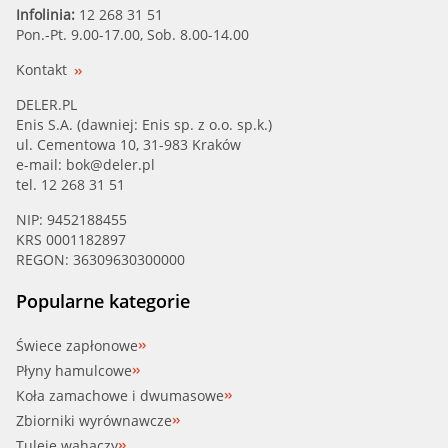
Infolinia:
12 268 31 51
Pon.-Pt. 9.00-17.00, Sob. 8.00-14.00
Kontakt
DELER.PL
Enis S.A. (dawniej: Enis sp. z o.o. sp.k.)
ul. Cementowa 10, 31-983 Kraków
e-mail:
bok@deler.pl
tel. 12 268 31 51
NIP: 9452188455
KRS 0001182897
REGON: 36309630300000
Popularne kategorie
Świece zapłonowe
Płyny hamulcowe
Koła zamachowe i dwumasowe
Zbiorniki wyrównawcze
Tuleje wahaczy