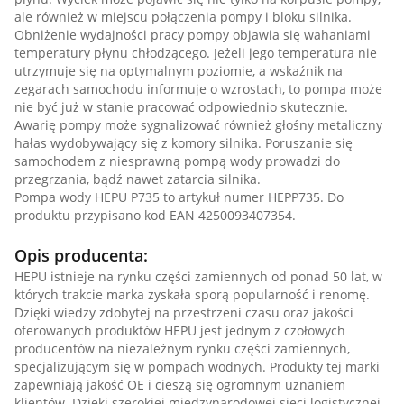
ale również w miejscu połączenia pompy i bloku silnika.
Obniżenie wydajności pracy pompy objawia się wahaniami
temperatury płynu chłodzącego. Jeżeli jego temperatura nie
utrzymuje się na optymalnym poziomie, a wskaźnik na
zegarach samochodu informuje o wzrostach, to pompa może
nie być już w stanie pracować odpowiednio skutecznie.
Awarię pompy może sygnalizować również głośny metaliczny
hałas wydobywający się z komory silnika. Poruszanie się
samochodem z niesprawną pompą wody prowadzi do
przegrzania, bądź nawet zatarcia silnika.
Pompa wody HEPU P735 to artykuł numer HEPP735. Do
produktu przypisano kod EAN 4250093407354.
Opis producenta:
HEPU istnieje na rynku części zamiennych od ponad 50 lat, w
których trakcie marka zyskała sporą popularność i renomę.
Dzięki wiedzy zdobytej na przestrzeni czasu oraz jakości
oferowanych produktów HEPU jest jednym z czołowych
producentów na niezależnym rynku części zamiennych,
specjalizującym się w pompach wodnych. Produkty tej marki
zapewniają jakość OE i cieszą się ogromnym uznaniem
klientów. Dzięki szerokiej międzynarodowej sieci logistycznej,