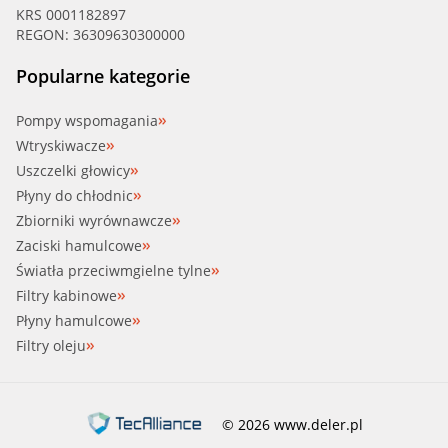
KRS 0001182897
HBJAKOPART, NIPPARTS (J1511044)
REGON: 36309630300000
IDROMEC (PA48012)
Popularne kategorie
INA (538051910)
Pompy wspomagania
Wtryskiwacze
IPS PARTS (IPW7144)
Uszczelki głowicy
Płyny do chłodnic
JAPANPAR (JPQ144)
Zbiorniki wyrównawcze
Zaciski hamulcowe
JAPANPAR (PQ144)
Światła przeciwmgielne tylne
Filtry kabinowe
JWP, KAVO PARTS (NW3222)
Płyny hamulcowe
Filtry oleju
KAGER (330381)
KLOTZ (W13013)
© 2026 www.deler.pl
KOLBENSCHM (50005169)