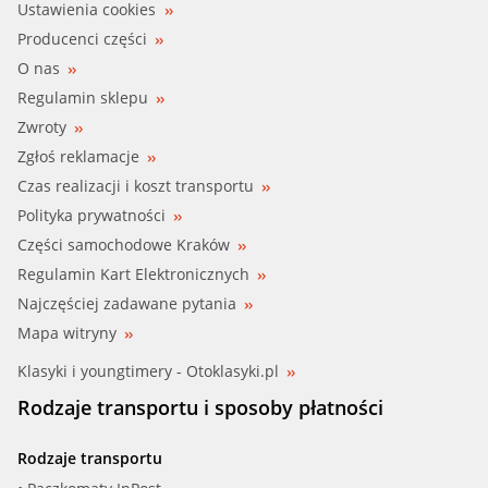
Ustawienia cookies
CAR (332036)
Producenci części
O nas
CIFAM (824-703)
Regulamin sklepu
Zwroty
COMLINE (CNS21028)
Zgłoś reklamacje
DELPHI (WP1884)
Czas realizacji i koszt transportu
Polityka prywatności
DENCKERMAN (A310062)
Części samochodowe Kraków
Regulamin Kart Elektronicznych
DOLZ (N108)
Najczęściej zadawane pytania
DOLZ (N128)
Mapa witryny
Klasyki i youngtimery - Otoklasyki.pl
FAI (WP6088)
Rodzaje transportu i sposoby płatności
FEBI (15443)
Rodzaje transportu
FENOX (HB4510)