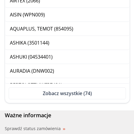
AIRTEX (2066)
AISIN (WPN009)
AQUAPLUS, TEMOT (854095)
ASHIKA (3501144)
ASHUKI (04534401)
AURADIA (DNW002)
BERTOLOTTI (WFP7421)
Zobacz wszystkie (74)
BGA (CP6354T)
BLUEPRINT (ADN19133)
Ważne informacje
BUGATTI (PA7112)
Sprawdź status zamówienia