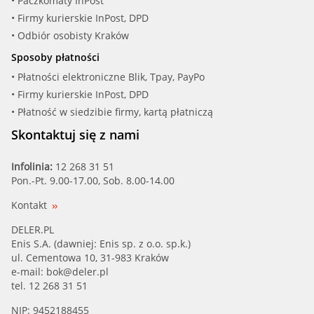
• Paczkomaty InPost
• Firmy kurierskie InPost, DPD
FIRST LINE (FWP1626)
• Odbiór osobisty Kraków
Sposoby płatności
GERI (327148)
• Płatności elektroniczne Blik, Tpay, PayPo
• Firmy kurierskie InPost, DPD
GGT (PA11064)
• Płatność w siedzibie firmy, kartą płatniczą
GK (981735)
Skontaktuj się z nami
GMB (D11044)
Infolinia:
12 268 31 51
Pon.-Pt. 9.00-17.00, Sob. 8.00-14.00
GMB (GWN52A)
Kontakt
GP (PA933)
DELER.PL
Enis S.A. (dawniej: Enis sp. z o.o. sp.k.)
ul. Cementowa 10, 31-983 Kraków
GP (PA933/R)
e-mail:
bok@deler.pl
tel. 12 268 31 51
GRAF, HAVAM, MGA (PA703)
NIP: 9452188455