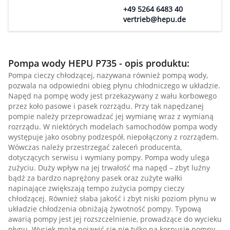
+49 5264 6483 40
vertrieb@hepu.de
Pompa wody HEPU P735 - opis produktu:
Pompa cieczy chłodzącej, nazywana również pompą wody,
pozwala na odpowiedni obieg płynu chłodniczego w układzie.
Napęd na pompę wody jest przekazywany z wału korbowego
przez koło pasowe i pasek rozrządu. Przy tak napędzanej
pompie należy przeprowadzać jej wymianę wraz z wymianą
rozrządu. W niektórych modelach samochodów pompa wody
występuje jako osobny podzespół, niepołączony z rozrządem.
Wówczas należy przestrzegać zaleceń producenta,
dotyczących serwisu i wymiany pompy. Pompa wody ulega
zużyciu. Duży wpływ na jej trwałość ma napęd – zbyt luźny
bądź za bardzo naprężony pasek oraz zużyte wałki
napinające zwiększają tempo zużycia pompy cieczy
chłodzącej. Również słaba jakość i zbyt niski poziom płynu w
układzie chłodzenia obniżają żywotność pompy. Typową
awarią pompy jest jej rozszczelnienie, prowadzące do wycieku
płynu. Wyciek może pojawić się nie tylko na korpusie pompy,