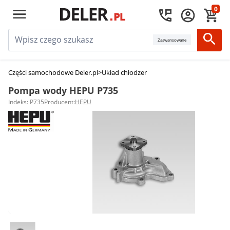
0
Zaawansowane
Części samochodowe Deler.pl
>
Układ chłodzenia silnika
>
Pompy wody
>
Po
Pompa wody HEPU P735
Indeks: P735
Producent:
HEPU