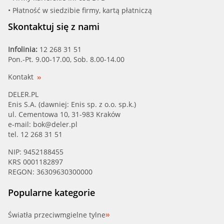
• Płatność w siedzibie firmy, kartą płatniczą
Skontaktuj się z nami
Infolinia:
12 268 31 51
Pon.-Pt. 9.00-17.00, Sob. 8.00-14.00
Kontakt
DELER.PL
Enis S.A. (dawniej: Enis sp. z o.o. sp.k.)
ul. Cementowa 10, 31-983 Kraków
e-mail:
bok@deler.pl
tel. 12 268 31 51
NIP: 9452188455
KRS 0001182897
REGON: 36309630300000
Popularne kategorie
Światła przeciwmgielne tylne