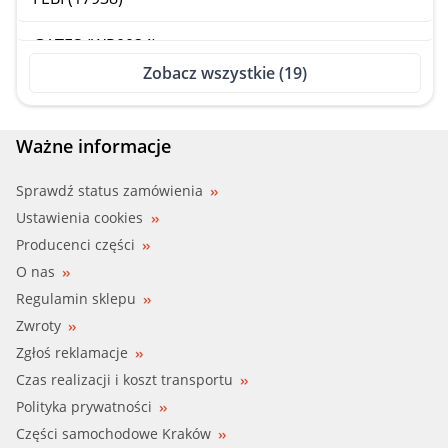
GATES (WP0034)
Zobacz wszystkie (19)
GERI (316054)
GK (980133)
Ważne informacje
GRAF, METELLI (PA731)
Sprawdź status zamówienia
Ustawienia cookies
HEPU (P549)
Producenci części
O nas
KLOTZ (W10001)
Regulamin sklepu
Zwroty
KWP (10731)
Zgłoś reklamacje
MEYLE (113 012 0037)
Czas realizacji i koszt transportu
Polityka prywatności
PEX (19.0149)
Części samochodowe Kraków