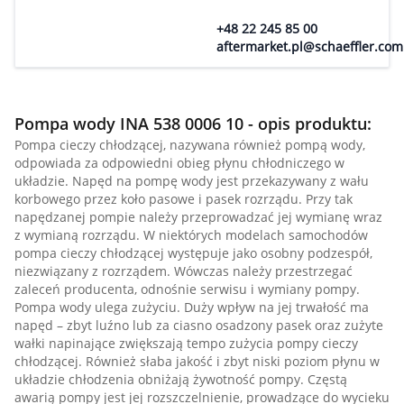
+48 22 245 85 00
aftermarket.pl@schaeffler.com
Pompa wody INA 538 0006 10 - opis produktu:
Pompa cieczy chłodzącej, nazywana również pompą wody,
odpowiada za odpowiedni obieg płynu chłodniczego w
układzie. Napęd na pompę wody jest przekazywany z wału
korbowego przez koło pasowe i pasek rozrządu. Przy tak
napędzanej pompie należy przeprowadzać jej wymianę wraz
z wymianą rozrządu. W niektórych modelach samochodów
pompa cieczy chłodzącej występuje jako osobny podzespół,
niezwiązany z rozrządem. Wówczas należy przestrzegać
zaleceń producenta, odnośnie serwisu i wymiany pompy.
Pompa wody ulega zużyciu. Duży wpływ na jej trwałość ma
napęd – zbyt luźno lub za ciasno osadzony pasek oraz zużyte
wałki napinające zwiększają tempo zużycia pompy cieczy
chłodzącej. Również słaba jakość i zbyt niski poziom płynu w
układzie chłodzenia obniżają żywotność pompy. Częstą
awarią pompy jest jej rozszczelnienie, prowadzące do wycieku