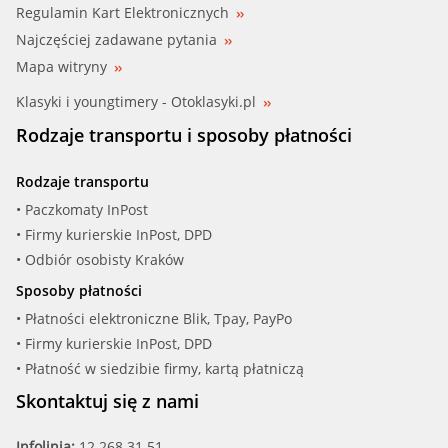
Regulamin Kart Elektronicznych
RUV (65443)
Najczęściej zadawane pytania
SALER (PA944)
Mapa witryny
Klasyki i youngtimery - Otoklasyki.pl
SKF (VKPC 81623)
Rodzaje transportu i sposoby płatności
TRIPLEFIVE (PA993)
Rodzaje transportu
• Paczkomaty InPost
• Firmy kurierskie InPost, DPD
• Odbiór osobisty Kraków
Sposoby płatności
• Płatności elektroniczne Blik, Tpay, PayPo
• Firmy kurierskie InPost, DPD
• Płatność w siedzibie firmy, kartą płatniczą
Skontaktuj się z nami
Infolinia:
12 268 31 51