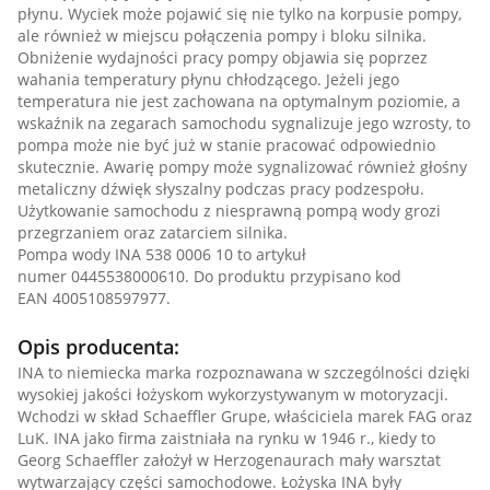
płynu. Wyciek może pojawić się nie tylko na korpusie pompy,
ale również w miejscu połączenia pompy i bloku silnika.
Obniżenie wydajności pracy pompy objawia się poprzez
wahania temperatury płynu chłodzącego. Jeżeli jego
temperatura nie jest zachowana na optymalnym poziomie, a
wskaźnik na zegarach samochodu sygnalizuje jego wzrosty, to
pompa może nie być już w stanie pracować odpowiednio
skutecznie. Awarię pompy może sygnalizować również głośny
metaliczny dźwięk słyszalny podczas pracy podzespołu.
Użytkowanie samochodu z niesprawną pompą wody grozi
przegrzaniem oraz zatarciem silnika.
Pompa wody INA 538 0006 10 to artykuł
numer 0445538000610. Do produktu przypisano kod
EAN 4005108597977.
Opis producenta:
INA to niemiecka marka rozpoznawana w szczególności dzięki
wysokiej jakości łożyskom wykorzystywanym w motoryzacji.
Wchodzi w skład Schaeffler Grupe, właściciela marek FAG oraz
LuK. INA jako firma zaistniała na rynku w 1946 r., kiedy to
Georg Schaeffler założył w Herzogenaurach mały warsztat
wytwarzający części samochodowe. Łożyska INA były