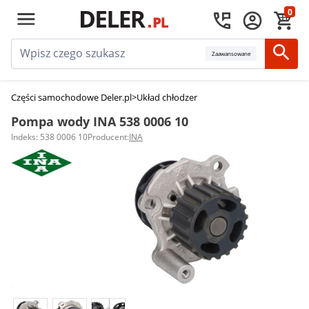
0
Zaawansowane
Części samochodowe Deler.pl
>
Układ chłodzenia silnika
>
Pompy wody
>
Po
Pompa wody INA 538 0006 10
Indeks: 538 0006 10
Producent:
INA