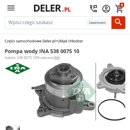
0
Zaawansowane
Części samochodowe Deler.pl
>
Układ chłodzenia silnika
>
Pompy wody
>
Po
Pompa wody INA 538 0075 10
Indeks: 538 0075 10
Producent:
INA