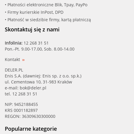
• Płatności elektroniczne Blik, Tpay, PayPo
• Firmy kurierskie InPost, DPD
• Płatność w siedzibie firmy, kartą płatniczą
Skontaktuj się z nami
Infolinia:
12 268 31 51
Pon.-Pt. 9.00-17.00, Sob. 8.00-14.00
Kontakt
DELER.PL
Enis S.A. (dawniej: Enis sp. z o.o. sp.k.)
ul. Cementowa 10, 31-983 Kraków
e-mail:
bok@deler.pl
tel. 12 268 31 51
NIP: 9452188455
KRS 0001182897
REGON: 36309630300000
Popularne kategorie