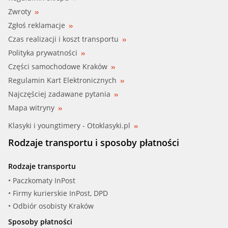
Zwroty
METELLI (24-1167)
Zgłoś reklamacje
QUINTON HA (QCP3721)
Czas realizacji i koszt transportu
Polityka prywatności
RUV (65482)
Części samochodowe Kraków
Regulamin Kart Elektronicznych
SALER (PA1494)
Najczęściej zadawane pytania
Mapa witryny
Klasyki i youngtimery - Otoklasyki.pl
Rodzaje transportu i sposoby płatności
Rodzaje transportu
• Paczkomaty InPost
• Firmy kurierskie InPost, DPD
• Odbiór osobisty Kraków
Sposoby płatności