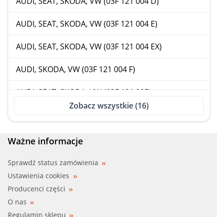
AUDI, SEAT, SKODA, VW (03F 121 004 D)
AUDI, SEAT, SKODA, VW (03F 121 004 E)
AUDI, SEAT, SKODA, VW (03F 121 004 EX)
AUDI, SKODA, VW (03F 121 004 F)
AUDI, SEAT, SKODA, VW (03F 121 005)
Zobacz wszystkie (16)
DOLZ (A215)
FAI (WP6610)
Ważne informacje
FEBI (45023)
Sprawdź status zamówienia
Ustawienia cookies
GRAF (PA1167)
Producenci części
O nas
HEPU (P656)
Regulamin sklepu