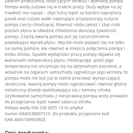
zaleceń producenta, dotyczących serwisu i wymiany pompy.
Pompa wody zużywa się w trakcie pracy. Duży wpływ na jej
trwałość ma napęd – zbyt luźny bądź za bardzo naprężony
pasek oraz zużyte wałki napinające przyspieszają zużycie
pompy cieczy chłodzącej. Również słaba jakość i zbyt niski
poziom płynu w układzie chłodzenia obniżają żywotność
pompy. Częstą awarią pompy jest jej rozszczelnienie,
powodujące wyciek płynu. Wyciek może pojawić się nie tylko
na samej pompie, ale również w miejscu połączenia pompy i
bloku silnika. Spadek wydajności pracy pompy objawia się
wahaniami temperatury płynu chłodzącego. Jeżeli jego
temperatura nie utrzymuje się na optymalnym poziomie, a
wskaźnik na zegarach samochodu sygnalizuje jego wzrosty, to
pompa może nie być już w stanie pracować wystarczająco
skutecznie. Awarię pompy może sygnalizować również głośny
metaliczny dźwięk wydobywający się z komory silnika.
Użytkowanie samochodu z niesprawną pompą wody prowadzi
do przegrzania, bądź nawet zatarcia silnika.
Pompa wody INA 538 0075 10 to artykuł
numer 0445538007510. Do produktu przypisano kod
EAN 4005108953803.
Opis producenta: