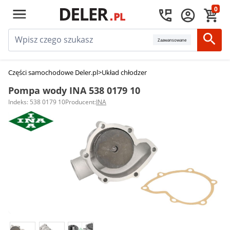
0
Zaawansowane
Części samochodowe Deler.pl
>
Układ chłodzenia silnika
>
Pompy wody
>
Po
Pompa wody INA 538 0179 10
Indeks: 538 0179 10
Producent:
INA