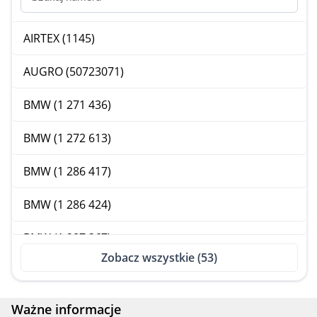
AIRTEX (1145)
AUGRO (50723071)
BMW (1 271 436)
BMW (1 272 613)
BMW (1 286 417)
BMW (1 286 424)
BMW (1 287 367)
Zobacz wszystkie (53)
BMW (1 707 190)
BMW (1 707 191)
Ważne informacje