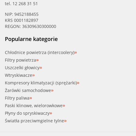
tel. 12 268 31 51
BMW (11 51 9 061 160)
NIP: 9452188455
KRS 0001182897
BMW (11 51 9 070 760)
REGON: 36309630300000
BMW (11 51 9 070 761)
Popularne kategorie
BMW (9 061 160)
Chłodnice powietrza (intercoolery)
Filtry powietrza
BMW (9 070 761)
Uszczelki głowicy
Wtryskiwacze
COPARTS (01 513030)
Kompresory klimatyzacji (sprężarki)
Żarówki samochodowe
DOLZ (B-204)
Filtry paliwa
Paski klinowe, wielorowkowe
FEBI (1294)
Płyny do spryskiwaczy
Światła przeciwmgielne tylne
FEBI (01294)