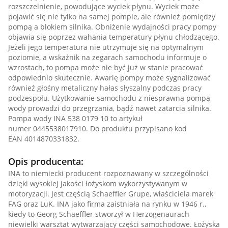
rozszczelnienie, powodujące wyciek płynu. Wyciek może
pojawić się nie tylko na samej pompie, ale również pomiędzy
pompą a blokiem silnika. Obniżenie wydajności pracy pompy
objawia się poprzez wahania temperatury płynu chłodzącego.
Jeżeli jego temperatura nie utrzymuje się na optymalnym
poziomie, a wskaźnik na zegarach samochodu informuje o
wzrostach, to pompa może nie być już w stanie pracować
odpowiednio skutecznie. Awarię pompy może sygnalizować
również głośny metaliczny hałas słyszalny podczas pracy
podzespołu. Użytkowanie samochodu z niesprawną pompą
wody prowadzi do przegrzania, bądź nawet zatarcia silnika.
Pompa wody INA 538 0179 10 to artykuł
numer 0445538017910. Do produktu przypisano kod
EAN 4014870331832.
Opis producenta:
INA to niemiecki producent rozpoznawany w szczególności
dzięki wysokiej jakości łożyskom wykorzystywanym w
motoryzacji. Jest częścią Schaeffler Grupe, właściciela marek
FAG oraz LuK. INA jako firma zaistniała na rynku w 1946 r.,
kiedy to Georg Schaeffler stworzył w Herzogenaurach
niewielki warsztat wytwarzający części samochodowe. Łożyska