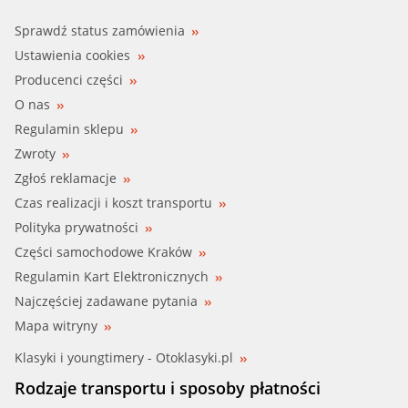
BMW (1 707 192)
Sprawdź status zamówienia
Ustawienia cookies
BMW (1 707 193)
Producenci części
O nas
BMW (1 720 881)
Regulamin sklepu
Zwroty
BMW (1 720 883)
Zgłoś reklamacje
BMW (1 720 892)
Czas realizacji i koszt transportu
Polityka prywatności
BMW (1 720 893)
Części samochodowe Kraków
Regulamin Kart Elektronicznych
BMW (11 51 1 271 436)
Najczęściej zadawane pytania
BMW (11 51 1 272 613)
Mapa witryny
Klasyki i youngtimery - Otoklasyki.pl
BMW (11 51 1 286 417)
Rodzaje transportu i sposoby płatności