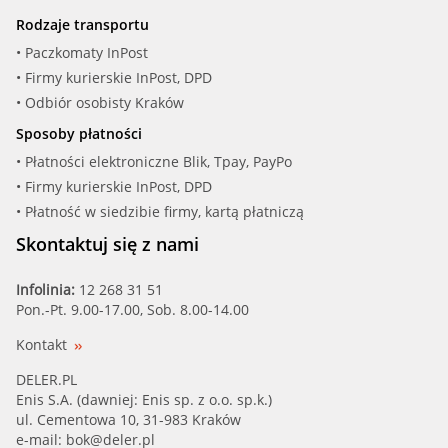
BMW (11 51 1 286 424)
Rodzaje transportu
BMW (11 51 1 287 367)
• Paczkomaty InPost
• Firmy kurierskie InPost, DPD
BMW (11 51 1 707 190)
• Odbiór osobisty Kraków
Sposoby płatności
BMW (11 51 1 707 191)
• Płatności elektroniczne Blik, Tpay, PayPo
• Firmy kurierskie InPost, DPD
BMW (11 51 1 707 192)
• Płatność w siedzibie firmy, kartą płatniczą
BMW (11 51 1 707 193)
Skontaktuj się z nami
BMW (11 51 1 720 881)
Infolinia:
12 268 31 51
Pon.-Pt. 9.00-17.00, Sob. 8.00-14.00
BMW (11 51 1 720 883)
Kontakt
BMW (11 51 1 720 892)
DELER.PL
Enis S.A. (dawniej: Enis sp. z o.o. sp.k.)
ul. Cementowa 10, 31-983 Kraków
BMW (11 51 1 720 893)
e-mail:
bok@deler.pl