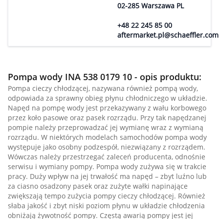
02-285 Warszawa PL
+48 22 245 85 00
aftermarket.pl@schaeffler.com
Pompa wody INA 538 0179 10 - opis produktu:
Pompa cieczy chłodzącej, nazywana również pompą wody,
odpowiada za sprawny obieg płynu chłodniczego w układzie.
Napęd na pompę wody jest przekazywany z wału korbowego
przez koło pasowe oraz pasek rozrządu. Przy tak napędzanej
pompie należy przeprowadzać jej wymianę wraz z wymianą
rozrządu. W niektórych modelach samochodów pompa wody
występuje jako osobny podzespół, niezwiązany z rozrządem.
Wówczas należy przestrzegać zaleceń producenta, odnośnie
serwisu i wymiany pompy. Pompa wody zużywa się w trakcie
pracy. Duży wpływ na jej trwałość ma napęd – zbyt luźno lub
za ciasno osadzony pasek oraz zużyte wałki napinające
zwiększają tempo zużycia pompy cieczy chłodzącej. Również
słaba jakość i zbyt niski poziom płynu w układzie chłodzenia
obniżają żywotność pompy. Częstą awarią pompy jest jej