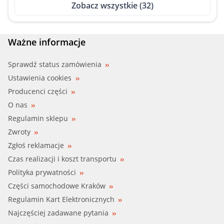
Zobacz wszystkie (32)
BUGATTI (PA0212)
DELPHI (WP1617)
Ważne informacje
DOLZ (B212)
Sprawdź status zamówienia
Ustawienia cookies
FEBI (01289)
Producenci części
O nas
FIRST LINE (FWP1403)
Regulamin sklepu
Zwroty
GK (980510)
Zgłoś reklamacje
GMB (115-1080)
Czas realizacji i koszt transportu
Polityka prywatności
GMB (GWBM-08A)
Części samochodowe Kraków
Regulamin Kart Elektronicznych
GP (PA 586)
Najczęściej zadawane pytania