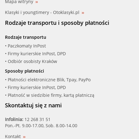
GRAF (PA369)
Mapa witryny
Klasyki i youngtimery - Otoklasyki.pl
HEPU (P458)
Rodzaje transportu i sposoby płatności
INA (538 0163 10)
Rodzaje transportu
KWP (10369)
• Paczkomaty InPost
• Firmy kurierskie InPost, DPD
MAG (350981616000)
• Odbiór osobisty Kraków
Sposoby płatności
METELLI (24-0369)
• Płatności elektroniczne Blik, Tpay, PayPo
• Firmy kurierskie InPost, DPD
OPTIMAL (AQ-1103)
• Płatność w siedzibie firmy, kartą płatniczą
QUINTON HA (QCP2646)
Skontaktuj się z nami
RUV (65011)
Infolinia:
12 268 31 51
Pon.-Pt. 9.00-17.00, Sob. 8.00-14.00
SIL (PA562)
Kontakt