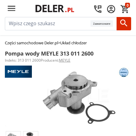
0
Zaawansowane
Części samochodowe Deler.pl
>
Układ chłodzenia silnika
>
Pompy wody
>
Po
Pompa wody MEYLE 313 011 2600
Indeks: 313 011 2600
Producent:
MEYLE