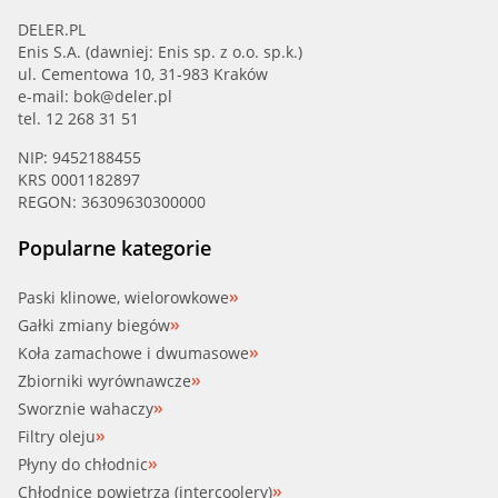
SKF (VKPC 88607)
DELER.PL
Enis S.A. (dawniej: Enis sp. z o.o. sp.k.)
ul. Cementowa 10, 31-983 Kraków
SWAG (20 15 0007)
e-mail:
bok@deler.pl
tel. 12 268 31 51
TOPRAN (500 307)
NIP: 9452188455
KRS 0001182897
TTC (08.19.052)
REGON: 36309630300000
VAICO (V20-50011)
Popularne kategorie
VALEO (506169)
Paski klinowe, wielorowkowe
Gałki zmiany biegów
Koła zamachowe i dwumasowe
Zbiorniki wyrównawcze
Sworznie wahaczy
Filtry oleju
Płyny do chłodnic
Chłodnice powietrza (intercoolery)