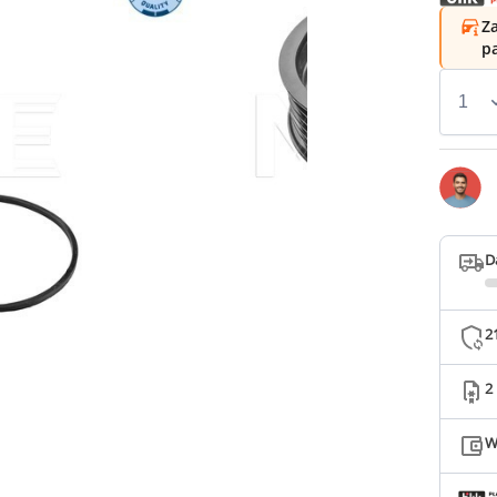
Za
p
D
2
2
W