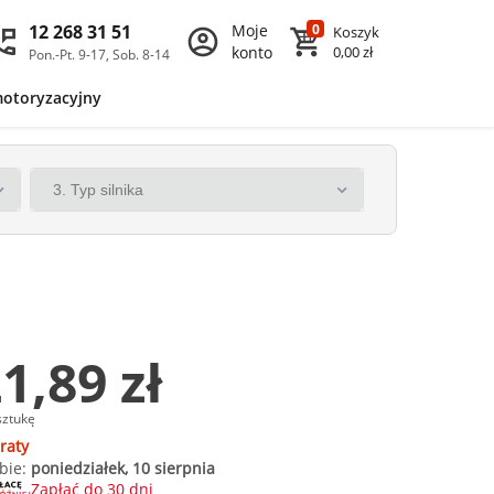
12 268 31 51
Moje
0
Koszyk
konto
0,00 zł
Pon.-Pt. 9-17, Sob. 8-14
motoryzacyjny
1,89 zł
sztukę
raty
bie:
poniedziałek, 10 sierpnia
Zapłać do 30 dni