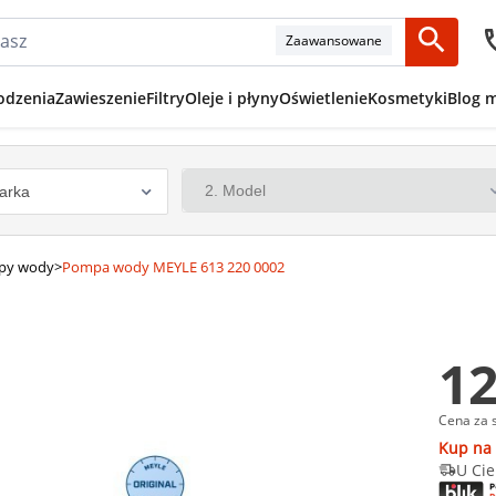
Zaawansowane
odzenia
Zawieszenie
Filtry
Oleje i płyny
Oświetlenie
Kosmetyki
Blog 
py wody
>
Pompa wody MEYLE 613 220 0002
12
Cena za 
Kup na 
U Cie