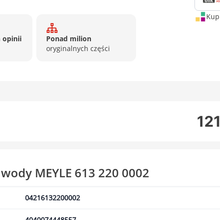
Kup 
 opinii
Ponad milion
oryginalnych części
121
 wody MEYLE 613 220 0002
04216132200002
4040074448557