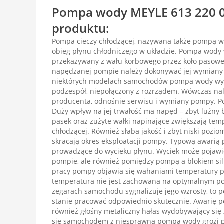
Pompa wody MEYLE 613 220 0
produktu:
Pompa cieczy chłodzącej, nazywana także pompą 
obieg płynu chłodniczego w układzie. Pompa wody
przekazywany z wału korbowego przez koło pasowe 
napędzanej pompie należy dokonywać jej wymiany
niektórych modelach samochodów pompa wody wys
podzespół, niepołączony z rozrządem. Wówczas nal
producenta, odnośnie serwisu i wymiany pompy. P
Duży wpływ na jej trwałość ma napęd – zbyt luźny
pasek oraz zużyte wałki napinające zwiększają tem
chłodzącej. Również słaba jakość i zbyt niski pozi
skracają okres eksploatacji pompy. Typową awarią p
prowadzące do wycieku płynu. Wyciek może pojawić 
pompie, ale również pomiędzy pompą a blokiem sil
pracy pompy objawia się wahaniami temperatury pł
temperatura nie jest zachowana na optymalnym po
zegarach samochodu sygnalizuje jego wzrosty, to 
stanie pracować odpowiednio skutecznie. Awarię 
również głośny metaliczny hałas wydobywający się 
się samochodem z niesprawną pompą wody grozi p