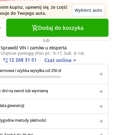
nim kupisz, upewnij się, że część
Wybierz auto
asuje do Twojego auta.
Dodaj do koszyka
lub
Sprawdź VIN i zamów u eksperta
Chętnie pomogę (Pon-pt.: 9-17, Sob. 8-14)
Czat online
12 268 31 51
armowa i szybka wysyłka od 250 zł
1 dni na zwrot lub wymianę
 lata gwarancji
ygodne metody płatności