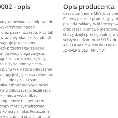
002 - opis
Opis producenta:
Części zamienne MEYLE są ofer
Pierwszy zakład produkcyjny ut
wody, odpowiada za odpowiedni
posiada zakłady, w których po
 wykorzystuje napęd
oraz części gumowo-metalowe
oraz pasek rozrządu. Przy tak
którzy dzięki profesjonalnej w
 wraz z wymianą rozrządu. W
ścisłym nadzorem. MEYLE z du
tępuje jako osobny
AND QUALITY APPROVED IN GER
eży przestrzegać zaleceń
„DRIVER'S BEST FRIEND”.
ompa wody ulega zużyciu.
 bądź za bardzo naprężony
po zużycia pompy cieczy
om płynu w układzie chłodzenia
ompy jest jej rozszczelnienie,
się nie tylko na samej
nika. Obniżenie wydajności
ynu chłodzącego. Jeżeli jego
ziomie, a wskaźnik na
pompa może nie być już w
pompy może sygnalizować
z komory silnika. Poruszanie
rzegrzaniem oraz zatarciem