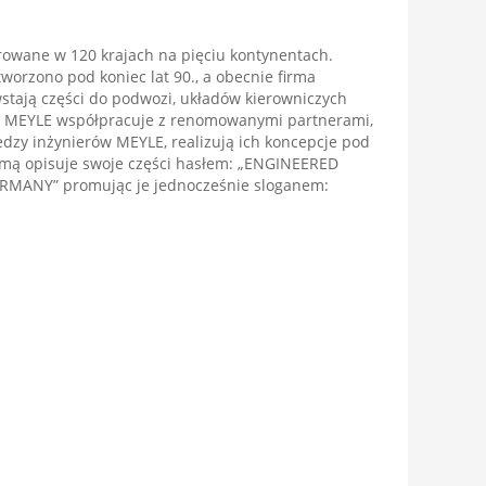
owane w 120 krajach na pięciu kontynentach.
worzono pod koniec lat 90., a obecnie firma
wstają części do podwozi, układów kierowniczych
. MEYLE współpracuje z renomowanymi partnerami,
iedzy inżynierów MEYLE, realizują ich koncepcje pod
mą opisuje swoje części hasłem: „ENGINEERED
MANY” promując je jednocześnie sloganem: