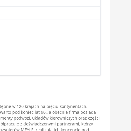
ępne w 120 krajach na pięciu kontynentach.
warto pod koniec lat 90., a obecnie firma posiada
lementy podwozi, układów kierowniczych oraz części
pracuje z doświadczonymi partnerami, którzy
 inżynierów MEYLE, realizują ich koncepcje pod