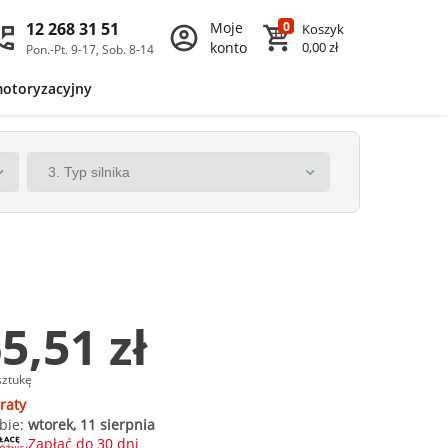
12 268 31 51
Moje
0
Koszyk
konto
0,00 zł
Pon.-Pt. 9-17, Sob. 8-14
motoryzacyjny
5,51 zł
sztukę
raty
bie:
wtorek, 11 sierpnia
Zapłać do 30 dni