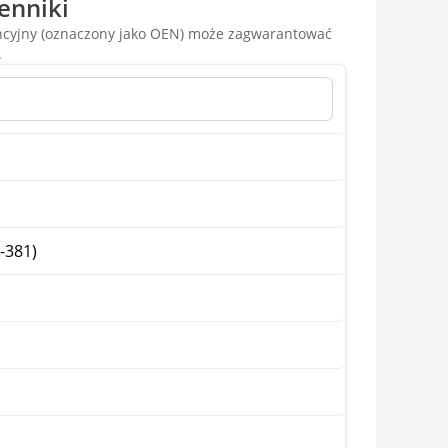
enniki
encyjny (oznaczony jako OEN) może zagwarantować
.
-381)