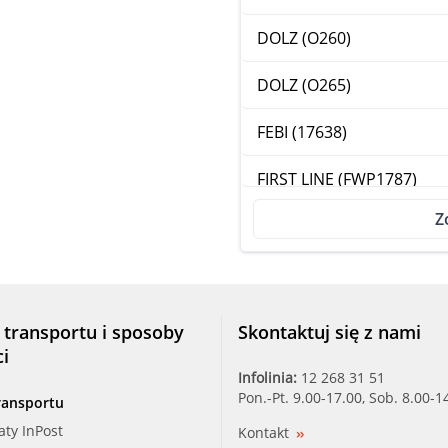
DOLZ (O260)
DOLZ (O265)
FEBI (17638)
FIRST LINE (FWP1787)
Z
FIRST LINE (FWP2104)
FIRST LINE (KCP1787)
FIRST LINE (KCP2104)
 transportu i sposoby
Skontaktuj się z nami
ci
GK (980748)
Infolinia:
12 268 31 51
Pon.-Pt. 9.00-17.00, Sob. 8.00-1
ransportu
GM (90542606)
aty InPost
Kontakt