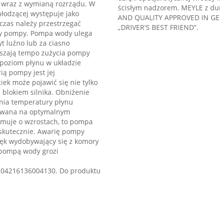
 wraz z wymianą rozrządu. W
ścisłym nadzorem. MEYLE z du
odzącej występuje jako
AND QUALITY APPROVED IN GER
czas należy przestrzegać
„DRIVER'S BEST FRIEND”.
ny pompy. Pompa wody ulega
t luźno lub za ciasno
kszają tempo zużycia pompy
i poziom płynu w układzie
ą pompy jest jej
ek może pojawić się nie tylko
blokiem silnika. Obniżenie
nia temperatury płynu
chowana na optymalnym
rmuje o wzrostach, to pompa
 skutecznie. Awarię pompy
ięk wydobywający się z komory
 pompą wody grozi
 04216136004130. Do produktu