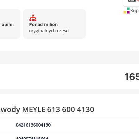
Kup 
 opinii
Ponad milion
oryginalnych części
165
 wody MEYLE 613 600 4130
04216136004130
4040074115664