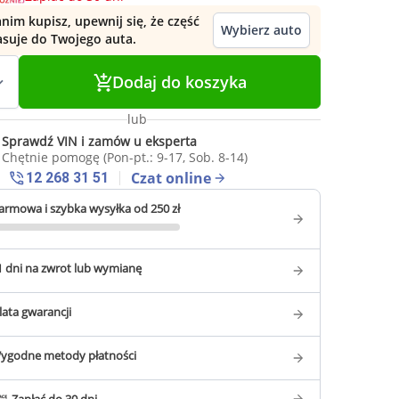
nim kupisz, upewnij się, że część
Wybierz auto
asuje do Twojego auta.
Dodaj do koszyka
lub
Sprawdź VIN i zamów u eksperta
Chętnie pomogę (Pon-pt.: 9-17, Sob. 8-14)
Czat online
12 268 31 51
armowa i szybka wysyłka od 250 zł
1 dni na zwrot lub wymianę
 lata gwarancji
ygodne metody płatności