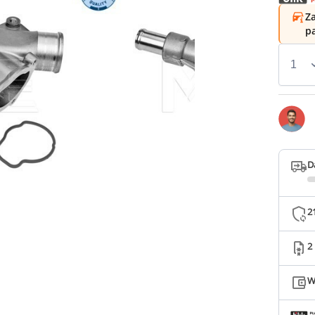
Za
p
D
2
2
W