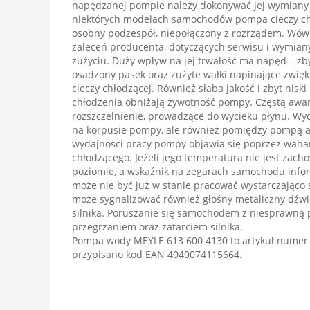
napędzanej pompie należy dokonywać jej wymiany
niektórych modelach samochodów pompa cieczy chł
osobny podzespół, niepołączony z rozrządem. Wów
zaleceń producenta, dotyczących serwisu i wymia
zużyciu. Duży wpływ na jej trwałość ma napęd – zby
osadzony pasek oraz zużyte wałki napinające zwię
cieczy chłodzącej. Również słaba jakość i zbyt nisk
chłodzenia obniżają żywotność pompy. Częstą awari
rozszczelnienie, prowadzące do wycieku płynu. Wyci
na korpusie pompy, ale również pomiędzy pompą a 
wydajności pracy pompy objawia się poprzez waha
chłodzącego. Jeżeli jego temperatura nie jest za
poziomie, a wskaźnik na zegarach samochodu info
może nie być już w stanie pracować wystarczająco
może sygnalizować również głośny metaliczny dźw
silnika. Poruszanie się samochodem z niesprawną
przegrzaniem oraz zatarciem silnika.
Pompa wody MEYLE 613 600 4130 to artykuł numer
przypisano kod EAN 4040074115664.