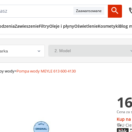
Zaawansowane
odzenia
Zawieszenie
Filtry
Oleje i płyny
Oświetlenie
Kosmetyki
Blog 
py wody
>
Pompa wody MEYLE 613 600 4130
16
Cena za 
Kup na 
U Cie