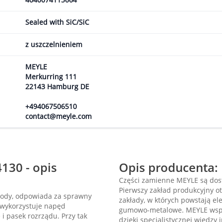
Sealed with SiC/SiC
z uszczelnieniem
MEYLE
Merkurring 111
22143 Hamburg DE
+494067506510
contact@meyle.com
130 - opis
Opis producenta:
Części zamienne MEYLE są dost
Pierwszy zakład produkcyjny ot
wody, odpowiada za sprawny
zakłady, w których powstają e
 wykorzystuje napęd
gumowo-metalowe. MEYLE współ
i pasek rozrządu. Przy tak
dzięki specjalistycznej wiedzy