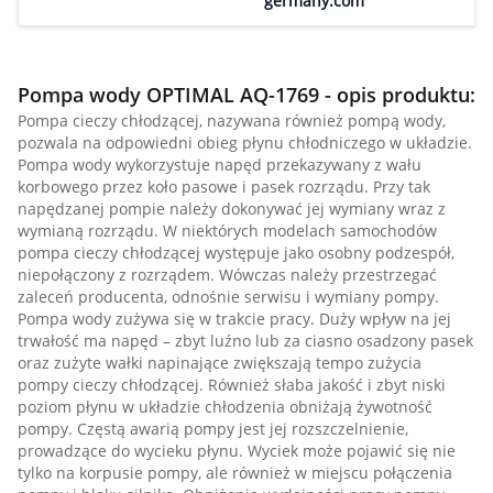
germany.com
Pompa wody OPTIMAL AQ-1769 - opis produktu:
Pompa cieczy chłodzącej, nazywana również pompą wody,
pozwala na odpowiedni obieg płynu chłodniczego w układzie.
Pompa wody wykorzystuje napęd przekazywany z wału
korbowego przez koło pasowe i pasek rozrządu. Przy tak
napędzanej pompie należy dokonywać jej wymiany wraz z
wymianą rozrządu. W niektórych modelach samochodów
pompa cieczy chłodzącej występuje jako osobny podzespół,
niepołączony z rozrządem. Wówczas należy przestrzegać
zaleceń producenta, odnośnie serwisu i wymiany pompy.
Pompa wody zużywa się w trakcie pracy. Duży wpływ na jej
trwałość ma napęd – zbyt luźno lub za ciasno osadzony pasek
oraz zużyte wałki napinające zwiększają tempo zużycia
pompy cieczy chłodzącej. Również słaba jakość i zbyt niski
poziom płynu w układzie chłodzenia obniżają żywotność
pompy. Częstą awarią pompy jest jej rozszczelnienie,
prowadzące do wycieku płynu. Wyciek może pojawić się nie
tylko na korpusie pompy, ale również w miejscu połączenia