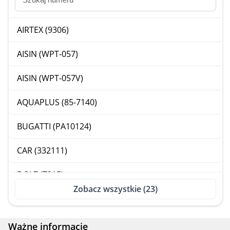
AIRTEX (9306)
AISIN (WPT-057)
AISIN (WPT-057V)
AQUAPLUS (85-7140)
BUGATTI (PA10124)
CAR (332111)
DOLZ (T215)
Zobacz wszystkie (23)
FAI (WP6282)
FIRST LINE (FWP2040)
Ważne informacje