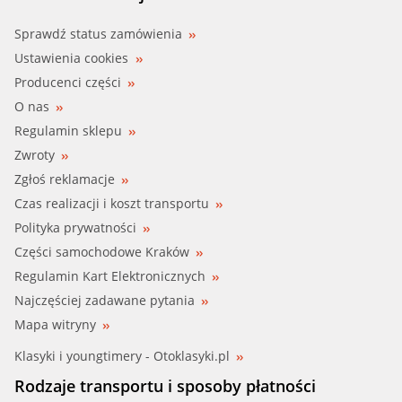
GK (987654)
Sprawdź status zamówienia
Ustawienia cookies
GRAF (PA1144)
Producenci części
O nas
HBELPARTS (J1512115)
Regulamin sklepu
Zwroty
HEPU (P7654)
Zgłoś reklamacje
JAPANPAR (PQ-203)
Czas realizacji i koszt transportu
Polityka prywatności
LEXUS, TOYOT (16100-29085)
Części samochodowe Kraków
Regulamin Kart Elektronicznych
METELLI (24-1144)
Najczęściej zadawane pytania
MEYLE (30-13 161 0001)
Mapa witryny
Klasyki i youngtimery - Otoklasyki.pl
QUINTON HA (QCP3359)
Rodzaje transportu i sposoby płatności