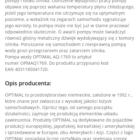
pompy i bloku silnika. Obniżenie wydajności pracy pompy
objawia się poprzez wahania temperatury płynu chłodzącego.
Jeżeli jego temperatura nie utrzymuje się na optymalnym
poziomie, a wskaźnik na zegarach samochodu sygnalizuje
jego wzrosty, to pompa może nie być już w stanie pracować
odpowiednio skutecznie. O awarii pompy może świadczyć
również głośny metaliczny dźwięk wydobywający się z komory
silnika. Poruszanie się samochodem z niesprawną pompą
wody grozi przegrzaniem oraz zatarciem silnika.
Pompa wody OPTIMAL AQ-1769 to artykuł
numer OPMAQ1769. Do produktu przypisano kod
EAN 4031185041720.
Opis producenta:
OPTIMAL to przedsiębiorstwo niemieckie, założone w 1992 r.,
które znane jest zwłaszcza z wysokiej jakości łożysk
samochodowych. Oprócz tego, od samego początku
działalności, zajmuje się produkcją elementów układu
zawieszenia. Produkty OPTIMAL są dedykowane do pojazdów
produkcji europejskiej, japońskiej, koreańskiej i amerykańskiej
i sprzedawane w Europie, obu Amerykach i Azji. Części z logo
OPTIMAL posiadają liczne certyfikaty oraz spełniają szereg