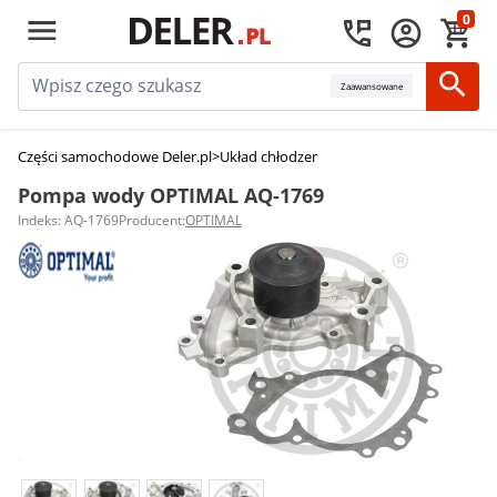
0
Zaawansowane
Części samochodowe Deler.pl
>
Układ chłodzenia silnika
>
Pompy wody
>
Po
Pompa wody OPTIMAL AQ-1769
Indeks: AQ-1769
Producent:
OPTIMAL