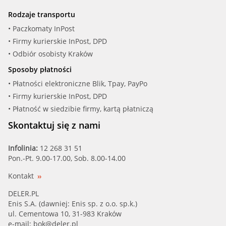
RUV (66978)
Rodzaje transportu
SALER (PA1242)
• Paczkomaty InPost
• Firmy kurierskie InPost, DPD
SKF (VKPC 91822)
• Odbiór osobisty Kraków
Sposoby płatności
TRISCAN (8600 13028)
• Płatności elektroniczne Blik, Tpay, PayPo
• Firmy kurierskie InPost, DPD
VALEO (506618)
• Płatność w siedzibie firmy, kartą płatniczą
Skontaktuj się z nami
Infolinia:
12 268 31 51
Pon.-Pt. 9.00-17.00, Sob. 8.00-14.00
Kontakt
DELER.PL
Enis S.A. (dawniej: Enis sp. z o.o. sp.k.)
ul. Cementowa 10, 31-983 Kraków
e-mail:
bok@deler.pl