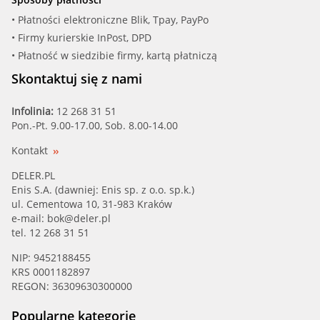
• Płatności elektroniczne Blik, Tpay, PayPo
• Firmy kurierskie InPost, DPD
• Płatność w siedzibie firmy, kartą płatniczą
Skontaktuj się z nami
Infolinia:
12 268 31 51
Pon.-Pt. 9.00-17.00, Sob. 8.00-14.00
Kontakt
DELER.PL
Enis S.A. (dawniej: Enis sp. z o.o. sp.k.)
ul. Cementowa 10, 31-983 Kraków
e-mail:
bok@deler.pl
tel. 12 268 31 51
NIP: 9452188455
KRS 0001182897
REGON: 36309630300000
Popularne kategorie