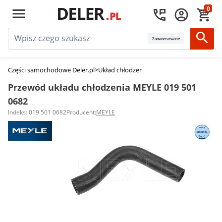
0
Zaawansowane
Części samochodowe Deler.pl
>
Układ chłodzenia silnika
>
Przewody układu
Przewód układu chłodzenia MEYLE 019 501
0682
Indeks: 019 501 0682
Producent:
MEYLE