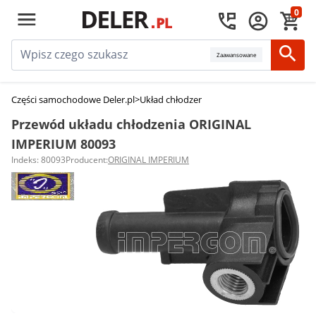
0
Zaawansowane
Części samochodowe Deler.pl
>
Układ chłodzenia silnika
>
Przewody układu
Przewód układu chłodzenia ORIGINAL
IMPERIUM 80093
Indeks: 80093
Producent:
ORIGINAL IMPERIUM