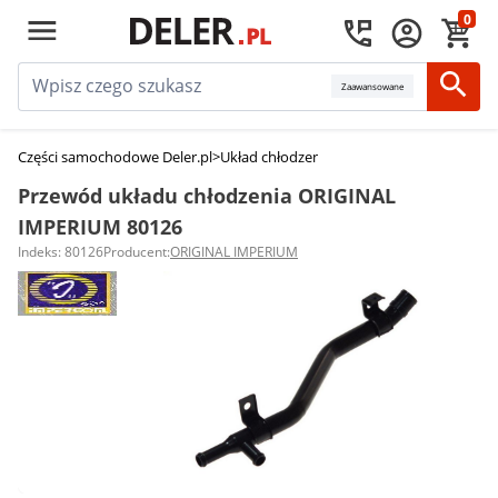
0
Zaawansowane
Części samochodowe Deler.pl
>
Układ chłodzenia silnika
>
Przewody układu
Przewód układu chłodzenia ORIGINAL
IMPERIUM 80126
Indeks: 80126
Producent:
ORIGINAL IMPERIUM