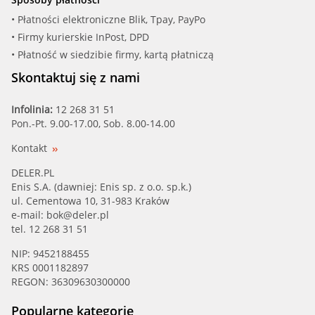
• Płatności elektroniczne Blik, Tpay, PayPo
• Firmy kurierskie InPost, DPD
• Płatność w siedzibie firmy, kartą płatniczą
Skontaktuj się z nami
Infolinia:
12 268 31 51
Pon.-Pt. 9.00-17.00, Sob. 8.00-14.00
Kontakt
DELER.PL
Enis S.A. (dawniej: Enis sp. z o.o. sp.k.)
ul. Cementowa 10, 31-983 Kraków
e-mail:
bok@deler.pl
tel. 12 268 31 51
NIP: 9452188455
KRS 0001182897
REGON: 36309630300000
Popularne kategorie