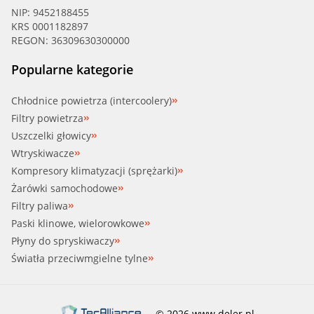
NIP: 9452188455
KRS 0001182897
REGON: 36309630300000
Popularne kategorie
Chłodnice powietrza (intercoolery)
Filtry powietrza
Uszczelki głowicy
Wtryskiwacze
Kompresory klimatyzacji (sprężarki)
Żarówki samochodowe
Filtry paliwa
Paski klinowe, wielorowkowe
Płyny do spryskiwaczy
Światła przeciwmgielne tylne
© 2026 www.deler.pl