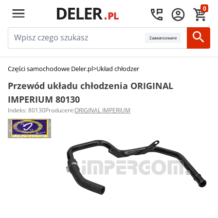
0
Zaawansowane
Części samochodowe Deler.pl
>
Układ chłodzenia silnika
>
Przewody układu
Przewód układu chłodzenia ORIGINAL
IMPERIUM 80130
Indeks: 80130
Producent:
ORIGINAL IMPERIUM