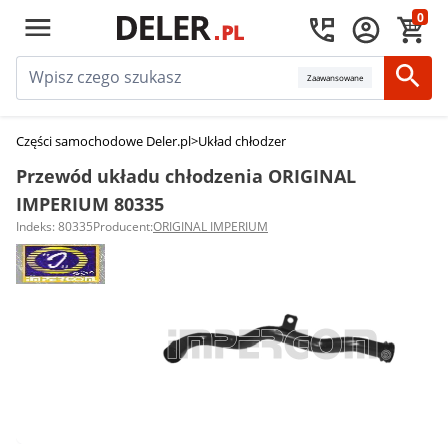
0
Zaawansowane
Części samochodowe Deler.pl
>
Układ chłodzenia silnika
>
Przewody układu
Przewód układu chłodzenia ORIGINAL
IMPERIUM 80335
Indeks: 80335
Producent:
ORIGINAL IMPERIUM