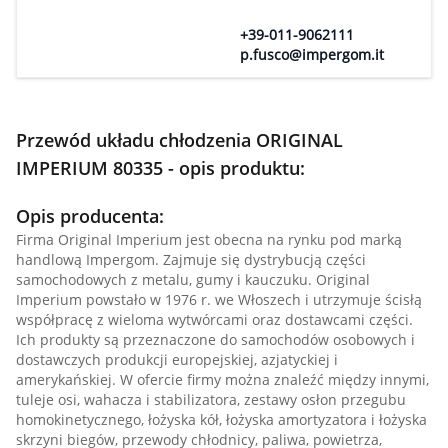
+39-011-9062111
p.fusco@impergom.it
Przewód układu chłodzenia ORIGINAL
IMPERIUM 80335 - opis produktu:
Opis producenta:
Firma Original Imperium jest obecna na rynku pod marką
handlową Impergom. Zajmuje się dystrybucją części
samochodowych z metalu, gumy i kauczuku. Original
Imperium powstało w 1976 r. we Włoszech i utrzymuje ścisłą
współpracę z wieloma wytwórcami oraz dostawcami części.
Ich produkty są przeznaczone do samochodów osobowych i
dostawczych produkcji europejskiej, azjatyckiej i
amerykańskiej. W ofercie firmy można znaleźć między innymi,
tuleje osi, wahacza i stabilizatora, zestawy osłon przegubu
homokinetycznego, łożyska kół, łożyska amortyzatora i łożyska
skrzyni biegów, przewody chłodnicy, paliwa, powietrza,