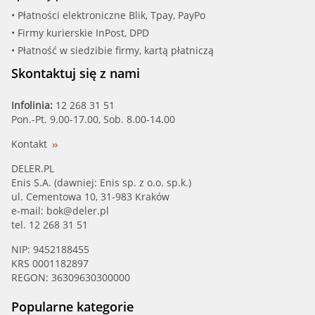
• Płatności elektroniczne Blik, Tpay, PayPo
• Firmy kurierskie InPost, DPD
• Płatność w siedzibie firmy, kartą płatniczą
Skontaktuj się z nami
Infolinia:
12 268 31 51
Pon.-Pt. 9.00-17.00, Sob. 8.00-14.00
Kontakt
DELER.PL
Enis S.A. (dawniej: Enis sp. z o.o. sp.k.)
ul. Cementowa 10, 31-983 Kraków
e-mail:
bok@deler.pl
tel. 12 268 31 51
NIP: 9452188455
KRS 0001182897
REGON: 36309630300000
Popularne kategorie