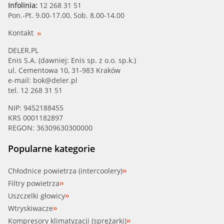
Infolinia:
12 268 31 51
Pon.-Pt. 9.00-17.00, Sob. 8.00-14.00
Kontakt
DELER.PL
Enis S.A. (dawniej: Enis sp. z o.o. sp.k.)
ul. Cementowa 10, 31-983 Kraków
e-mail:
bok@deler.pl
tel. 12 268 31 51
NIP: 9452188455
KRS 0001182897
REGON: 36309630300000
Popularne kategorie
Chłodnice powietrza (intercoolery)
Filtry powietrza
Uszczelki głowicy
Wtryskiwacze
Kompresory klimatyzacji (sprężarki)