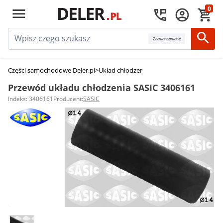
0
Zaawansowane
Części samochodowe Deler.pl
>
Układ chłodzenia silnika
>
Przewody układu
Przewód układu chłodzenia SASIC 3406161
Indeks: 3406161
Producent:
SASIC