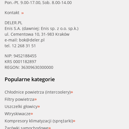
Pon.-Pt. 9.00-17.00, Sob. 8.00-14.00
Kontakt
DELER.PL
Enis S.A. (dawniej: Enis sp. z o.o. sp.k.)
ul. Cementowa 10, 31-983 Kraków
e-mail:
bok@deler.pl
tel. 12 268 31 51
NIP: 9452188455
KRS 0001182897
REGON: 36309630300000
Popularne kategorie
Chłodnice powietrza (intercoolery)
Filtry powietrza
Uszczelki głowicy
Wtryskiwacze
Kompresory klimatyzacji (sprężarki)
Żarówki samochodowe