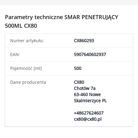
Parametry techniczne SMAR PENETRUJĄCY
500ML CX80
Numer artykułu:
CX860293
EAN:
5907640602937
Pojemność [ml]
500
Dane producenta
CX80
Chotów 7a
63-460 Nowe
Skalmierzyce PL
+48627624607
cx80@cx80.pl