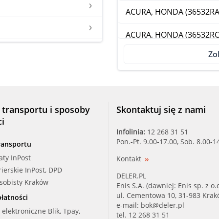
ACURA, HONDA (36532RA
ACURA, HONDA (36532RC
Zo
ACURA, HONDA (36532RD
ACURA, HONDA (36532RG
ACURA, HONDA (36532RJ
 transportu i sposoby
Skontaktuj się z nami
ci
ACURA, HONDA (36532RK
Infolinia:
12 268 31 51
Pon.-Pt. 9.00-17.00, Sob. 8.00-1
ransportu
ACURA, HONDA (36542RD
aty InPost
Kontakt
rierskie InPost, DPD
ACURA, HONDA (36542RJ
DELER.PL
osobisty Kraków
Enis S.A. (dawniej: Enis sp. z o.o
ACURA, HONDA (36542RK
ul. Cementowa 10, 31-983 Kra
łatności
e-mail:
bok@deler.pl
i elektroniczne Blik, Tpay,
tel. 12 268 31 51
ALFA, FIAT, LANCIA (4642