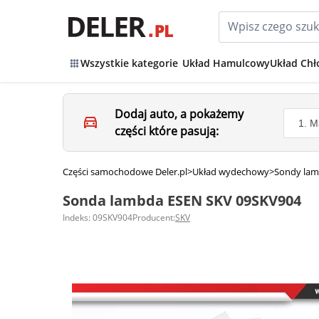
Wszystkie kategorie
Układ Hamulcowy
Układ Chł
Dodaj auto, a pokażemy
części które pasują:
Części samochodowe Deler.pl
>
Układ wydechowy
>
Sondy la
Sonda lambda ESEN SKV 09SKV904
Indeks: 09SKV904
Producent:
SKV