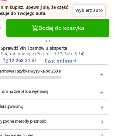
nim kupisz, upewnij się, że część
Wybierz auto
asuje do Twojego auta.
Dodaj do koszyka
lub
Sprawdź VIN i zamów u eksperta
Chętnie pomogę (Pon-pt.: 9-17, Sob. 8-14)
Czat online
12 268 31 51
armowa i szybka wysyłka od 250 zł
1 dni na zwrot lub wymianę
 lata gwarancji
ygodne metody płatności