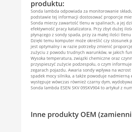
produktu:
Sonda lambda odpowiada za monitorowanie składu
podstawie tej informacji dostosować proporcje mie
Sonda mierzy zawartość tlenu w spalinach, a jej dzi
efektywność pracy katalizatora. Przy zbyt dużej ilo
płynącego z sondy spada, przy za małej ilości tlenu
Dzięki temu komputer może określić czy stosunek 
jest optymalny i w razie potrzeby zmienić proporc
zużyciu z powodu trudnych warunków, w jakich fun
Wysoka temperatura, związki chemiczne oraz czyn
przyspieszyć zużycie podzespołu, o czym informuj
zegarach pojazdu. Awaria sondy wpływa na wzrost 
spadek mocy silnika, a także powoduje nadmierną e
występuje wówczas również czarny dym, wydobywaj
Sonda lambda ESEN SKV 09SKV904 to artykuł z n
Inne produkty OEM (zamienni