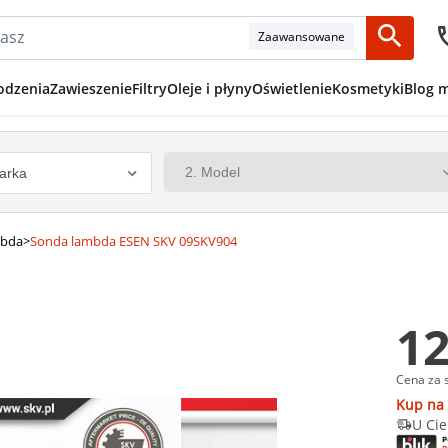
Zaawansowane
odzenia
Zawieszenie
Filtry
Oleje i płyny
Oświetlenie
Kosmetyki
Blog 
mbda
>
Sonda lambda ESEN SKV 09SKV904
12
Cena za 
Kup na 
U Cie