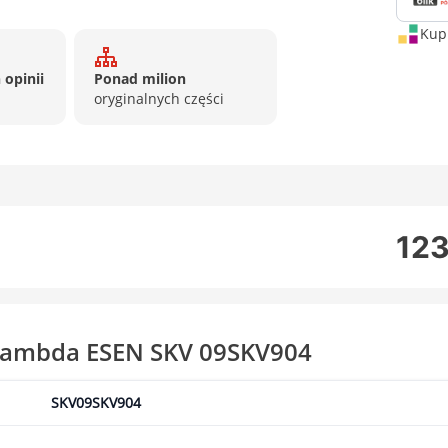
Kup 
 opinii
Ponad milion
oryginalnych części
123
 lambda ESEN SKV 09SKV904
SKV09SKV904