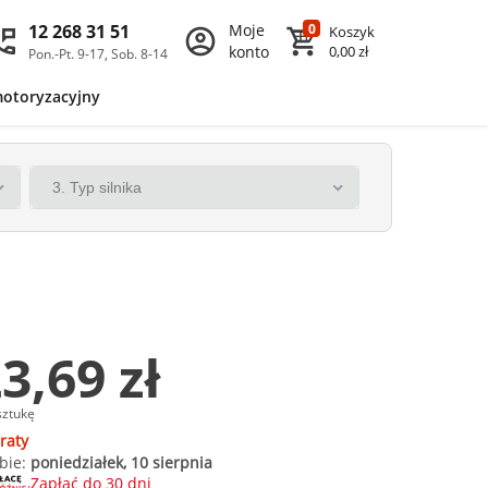
12 268 31 51
Moje
0
Koszyk
konto
0,00 zł
Pon.-Pt. 9-17, Sob. 8-14
motoryzacyjny
3,69 zł
sztukę
raty
bie:
poniedziałek, 10 sierpnia
Zapłać do 30 dni