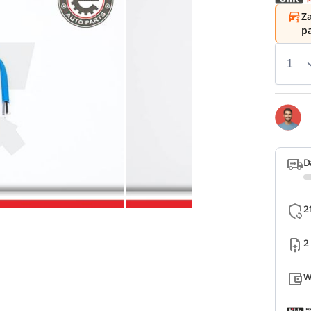
Za
p
D
2
2
W