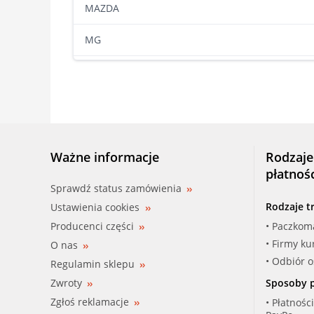
MAZDA
MG
MITSUBISHI
NISSAN
OPEL
Ważne informacje
Rodzaje
PEUGEOT
płatnoś
Sprawdź status zamówienia
ROVER
Rodzaje t
Ustawienia cookies
Producenci części
• Paczkom
SAAB
• Firmy ku
O nas
SEAT
• Odbiór 
Regulamin sklepu
Zwroty
Sposoby p
SKODA
Zgłoś reklamacje
• Płatnośc