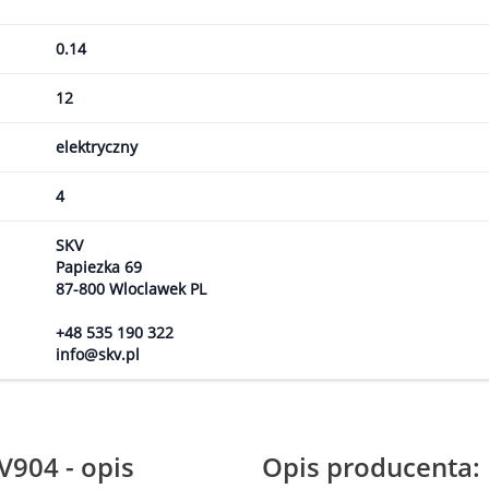
0.14
12
elektryczny
4
SKV
Papiezka 69
87-800 Wloclawek PL
+48 535 190 322
info@skv.pl
904 - opis
Opis producenta: