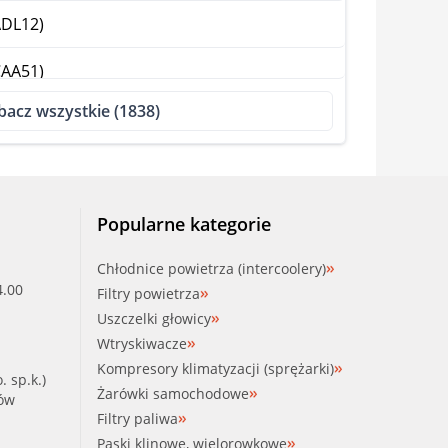
DL12)
AA51)
bacz wszystkie (1838)
JA01)
LA11)
A004)
Popularne kategorie
B004)
Chłodnice powietrza (intercoolery)
4.00
Filtry powietrza
JA01)
Uszczelki głowicy
Wtryskiwacze
A004)
Kompresory klimatyzacji (sprężarki)
. sp.k.)
Żarówki samochodowe
B004)
ków
Filtry paliwa
Paski klinowe, wielorowkowe
6389)