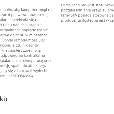
Firma Esen SKV jest stosunkowo
 spalin, aby komputer mógł na
początki istnienia przypisujem
szanki paliwowo-powietrznej.
firmy SKV posiada stosowne cer
ałanie przekłada się na
producenta dostępna jest w cał
ści tlenu napięcie prądu
 w spalinach napięcie rośnie.
paliwa do tlenu w mieszance
je. Sonda lambda może ulec
kcjonuje czujnik sondy.
niki atmosferyczne mogą
e odpowiednia kontrolka na
spalania, nierówną pracę oraz
misję spalin do atmosfery,
ący się z końcówki wydechu.
umerem ESE09SKV904.
ki)