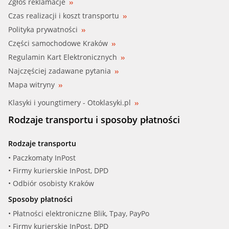
Zgłoś reklamacje
Czas realizacji i koszt transportu
FORD USA
Polityka prywatności
HONDA
Części samochodowe Kraków
Regulamin Kart Elektronicznych
HYUNDAI
Najczęściej zadawane pytania
Mapa witryny
INFINITI
Klasyki i youngtimery - Otoklasyki.pl
ISUZU
Rodzaje transportu i sposoby płatności
IVECO
Rodzaje transportu
• Paczkomaty InPost
JAGUAR
• Firmy kurierskie InPost, DPD
JEEP
• Odbiór osobisty Kraków
Sposoby płatności
KIA
• Płatności elektroniczne Blik, Tpay, PayPo
• Firmy kurierskie InPost, DPD
LADA