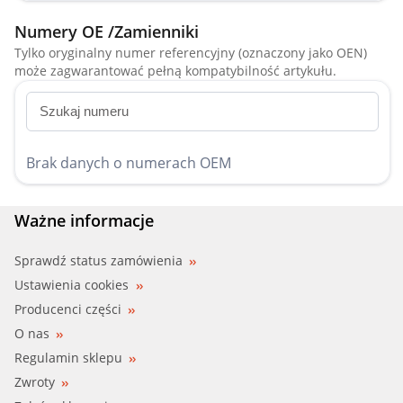
Numery OE /Zamienniki
CHRYSLER
Tylko oryginalny numer referencyjny (oznaczony jako OEN)
może zagwarantować pełną kompatybilność artykułu.
CITROEN
DACIA
DAEWOO
Brak danych o numerach OEM
DAIHATSU
Ważne informacje
DAIMLER
Sprawdź status zamówienia
DODGE
Ustawienia cookies
Producenci części
DS
O nas
FIAT
Regulamin sklepu
Zwroty
FORD