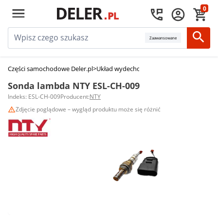
0
Zaawansowane
Części samochodowe Deler.pl
>
Układ wydechowy
>
Sondy lambda
>
Sonda 
Sonda lambda NTY ESL-CH-009
Indeks: ESL-CH-009
Producent:
NTY
Zdjęcie poglądowe – wygląd produktu może się różnić