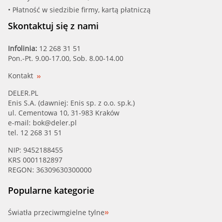
• Płatność w siedzibie firmy, kartą płatniczą
LANCIA
Skontaktuj się z nami
LAND ROVER
Infolinia:
12 268 31 51
Pon.-Pt. 9.00-17.00, Sob. 8.00-14.00
LEXUS
Kontakt
MASERATI
DELER.PL
Enis S.A. (dawniej: Enis sp. z o.o. sp.k.)
MAZDA
ul. Cementowa 10, 31-983 Kraków
e-mail:
bok@deler.pl
MG
tel. 12 268 31 51
NIP: 9452188455
MINI
KRS 0001182897
REGON: 36309630300000
MITSUBISHI
Popularne kategorie
NISSAN
Światła przeciwmgielne tylne
OPEL