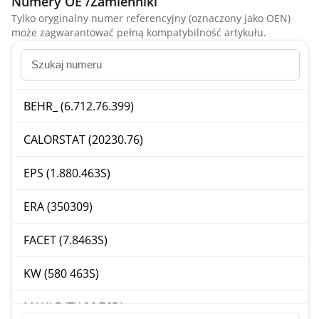
Numery OE /Zamienniki
Tylko oryginalny numer referencyjny (oznaczony jako OEN)
może zagwarantować pełną kompatybilność artykułu.
BEHR_ (6.712.76.399)
CALORSTAT (20230.76)
EPS (1.880.463S)
ERA (350309)
FACET (7.8463S)
KW (580 463S)
MAHLE (TX 86 76D)