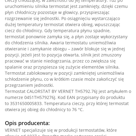
cieczy chłodzącej, w zależności od jej temperatury. Tuż po
uruchomieniu silnika termostat jest zamknięty, dzięki czemu
płyn chłodniczy pozostaje w głowicy, przyspieszając
rozgrzewanie się jednostki. Po osiągnięciu wystarczająco
dużej temperatury termostat otwiera obieg, wpuszczając
ciecz do chłodnicy. Gdy temperatura płynu spadnie,
termostat ponownie zamyka się, a płyn zostaje wykorzystany
do chłodzenia silnika. Awaria termostatu uniemożliwia
otwieranie i zamykanie obiegu – zawór blokuje się w jednej
pozycji. Jeżeli jest to pozycja otwarta, silnik jest zmuszony
pracować w stanie niedogrzania, przez co zwiększa się
spalanie oraz przyspiesza się zużycie elementów silnika.
Termostat zablokowany w pozycji zamkniętej uniemożliwia
schłodzenie płynu, co w krótkim czasie może zakończyć się
przegrzaniem jednostki.
Termostat CALORSTAT BY VERNET TH5792.76J jest artykułem o
numerze 0451TH579276J. Kod EAN przypisany do produktu
to 3531650005833. Temperatura cieczy, przy której termostat
otwiera jej obieg do chłodnicy to 76 °C.
Opis producenta:
VERNET specjalizuje się w produkcji termostatów, które