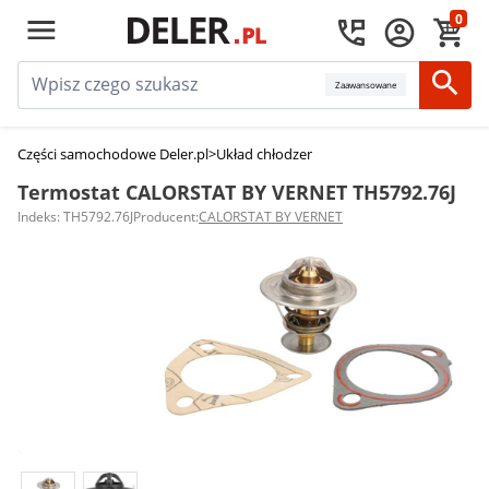
0
Zaawansowane
Części samochodowe Deler.pl
>
Układ chłodzenia silnika
>
Termostaty sam
Termostat CALORSTAT BY VERNET TH5792.76J
Indeks: TH5792.76J
Producent:
CALORSTAT BY VERNET