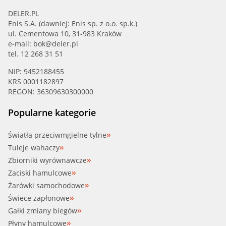
DELER.PL
Enis S.A. (dawniej: Enis sp. z o.o. sp.k.)
ul. Cementowa 10, 31-983 Kraków
e-mail:
bok@deler.pl
tel. 12 268 31 51
NIP: 9452188455
KRS 0001182897
REGON: 36309630300000
Popularne kategorie
Światła przeciwmgielne tylne
Tuleje wahaczy
Zbiorniki wyrównawcze
Zaciski hamulcowe
Żarówki samochodowe
Świece zapłonowe
Gałki zmiany biegów
Płyny hamulcowe