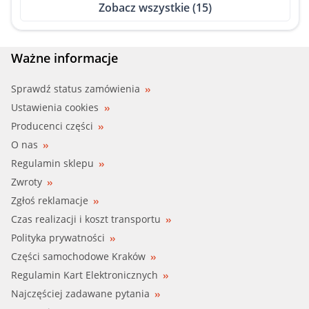
Zobacz wszystkie (15)
MITSUBISHI (MD997605)
MOTORAD (518-76)
Ważne informacje
MTETHOMSON (VT552.76)
Sprawdź status zamówienia
Ustawienia cookies
NISSA (21200-58G02)
Producenci części
O nas
NISSA (21200-58G04)
Regulamin sklepu
Zwroty
SASIC (3306040)
Zgłoś reklamacje
VALEO (820942)
Czas realizacji i koszt transportu
Polityka prywatności
WAHLER (4638.76D)
Części samochodowe Kraków
Regulamin Kart Elektronicznych
Najczęściej zadawane pytania