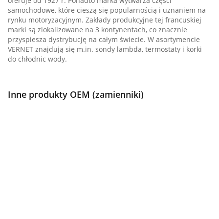
oferuje od 1927 r. Ponadto marka wytwarza części
samochodowe, które cieszą się popularnością i uznaniem na
rynku motoryzacyjnym. Zakłady produkcyjne tej francuskiej
marki są zlokalizowane na 3 kontynentach, co znacznie
przyspiesza dystrybucję na całym świecie. W asortymencie
VERNET znajdują się m.in. sondy lambda, termostaty i korki
do chłodnic wody.
Inne produkty OEM (zamienniki)