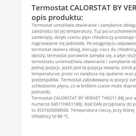
Termostat CALORSTAT BY VER
opis produktu:
Termostat umożliwia otwieranie i zamykanie obiegu
zależności od jej temperatury. Tuż po uruchomieniu
zamknięty, dzięki czemu płyn chłodniczy pozostaje 
nagrzewanie się jednostki. Po osiągnięciu odpowie
termostat otwiera obieg, kierując ciecz do chłodni
obniży, termostat ponownie zamyka się, a płyn służ
termostatu uniemożliwia otwieranie i zamykanie ob
jednej pozycji. Jeżeli jest to pozycja otwarta, silnik 
temperaturze, przez co zwiększa się spalanie oraz p
podzespołów. Termostat zablokowany w pozycji zam
schłodzenie płynu, co w krótkim czasie może dopr
jednostki.
Termostat CALORSTAT BY VERNET TH6511.88J jest a
numerze 0451TH651188J. Kod EAN przypisany do p
to 3531650008568. Temperatura cieczy, przy której 
chłodnicy to 88 °C.