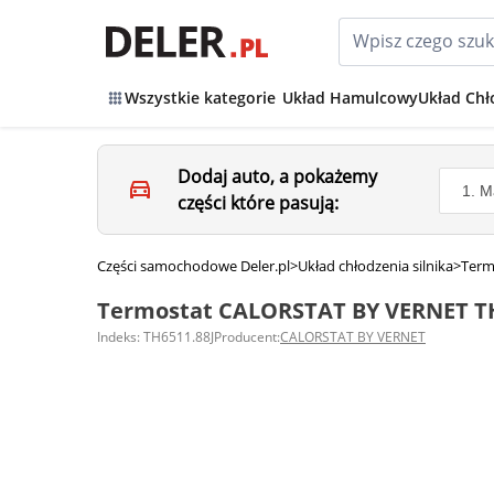
Wszystkie kategorie
Układ Hamulcowy
Układ Chł
Dodaj auto, a pokażemy
części które pasują:
Części samochodowe Deler.pl
>
Układ chłodzenia silnika
>
Term
Termostat CALORSTAT BY VERNET TH
Indeks: TH6511.88J
Producent:
CALORSTAT BY VERNET