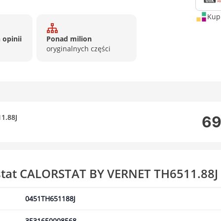
Kup 
 opinii
Ponad milion
oryginalnych części
1.88J
69
stat CALORSTAT BY VERNET TH6511.88J
0451TH651188J
3531650008568