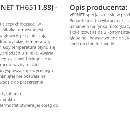
NET TH6511.88J -
Opis producenta:
VERNET specjalizuje się w prod
Ponadto jest to wytwórca częśc
 cieczy chłodzącej, w
uznaniem na rynku motoryzacyj
 silnika termostat jest
zlokalizowane na 3 kontynentac
w głowicy, przyspieszając
globalnej. W asortymencie VER
dnio wysokiej temperatury
korki do chłodnic wody.
cy. Gdy temperatura płynu się
y chłodzeniu silnika. Awaria
iegu – zawór blokuje się w
pracuje w zbyt niskiej
rzyspiesza się zużycie jego
kniętej nie pozwala na
owadzić do przegrzania
rtykułem o
roduktu
termostat otwiera jej obieg do