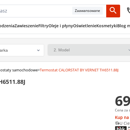
Zaawansowane
odzenia
Zawieszenie
Filtry
Oleje i płyny
Oświetlenie
Kosmetyki
Blog 
ostaty samochodowe
>
Termostat CALORSTAT BY VERNET TH6511.88J
6511.88J
69
Cena za 
Kup na 
U Cie