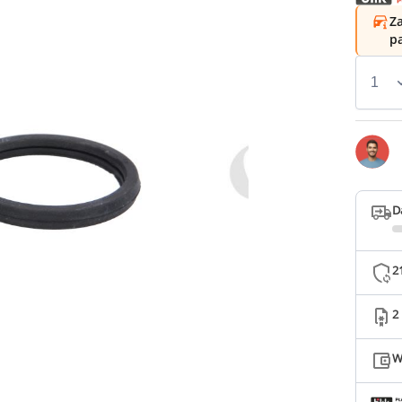
Za
p
D
2
2
W