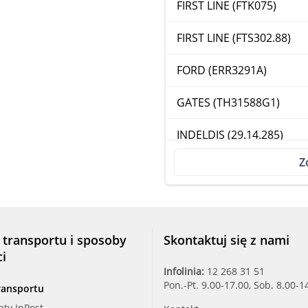
FIRST LINE (FTK075)
FIRST LINE (FTS302.88)
FORD (ERR3291A)
GATES (TH31588G1)
INDELDIS (29.14.285)
Z
KW (580 537)
LANDROVER (ERR3291)
MERCE (0052033075)
 transportu i sposoby
Skontaktuj się z nami
ci
MOTORAD (388-88)
Infolinia:
12 268 31 51
Pon.-Pt. 9.00-17.00, Sob. 8.00-1
ransportu
MTETHOMSON (305.88)
aty InPost