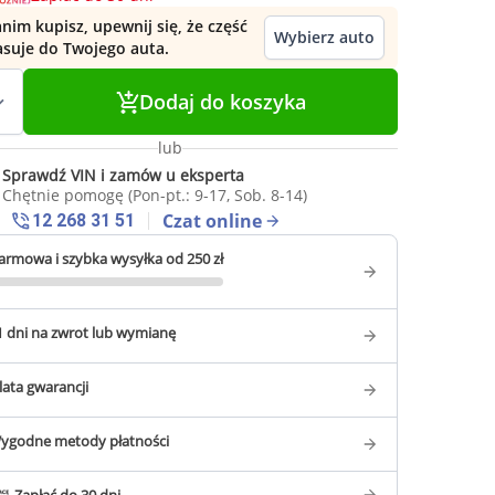
nim kupisz, upewnij się, że część
Wybierz auto
asuje do Twojego auta.
Dodaj do koszyka
lub
Sprawdź VIN i zamów u eksperta
Chętnie pomogę (Pon-pt.: 9-17, Sob. 8-14)
Czat online
12 268 31 51
armowa i szybka wysyłka od 250 zł
1 dni na zwrot lub wymianę
 lata gwarancji
ygodne metody płatności