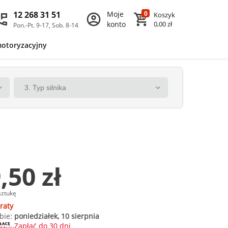
12 268 31 51
Moje
0
Koszyk
konto
0,00 zł
Pon.-Pt. 9-17, Sob. 8-14
motoryzacyjny
,50 zł
sztukę
raty
bie:
poniedziałek, 10 sierpnia
Zapłać do 30 dni