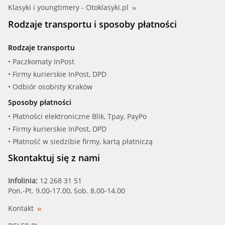
Klasyki i youngtimery - Otoklasyki.pl
MAHLE (TI 174 88)
Rodzaje transportu i sposoby płatności
MEATDORIA (92482)
Rodzaje transportu
MOTORAD (1564-88)
• Paczkomaty InPost
• Firmy kurierskie InPost, DPD
QUINTON HA (QTH722K)
• Odbiór osobisty Kraków
Sposoby płatności
TRISCAN (8620 28788)
• Płatności elektroniczne Blik, Tpay, PayPo
• Firmy kurierskie InPost, DPD
VALEO (820926)
• Płatność w siedzibie firmy, kartą płatniczą
Skontaktuj się z nami
Infolinia:
12 268 31 51
Pon.-Pt. 9.00-17.00, Sob. 8.00-14.00
Kontakt