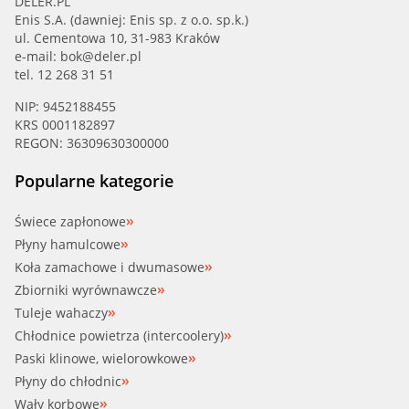
DELER.PL
Enis S.A. (dawniej: Enis sp. z o.o. sp.k.)
ul. Cementowa 10, 31-983 Kraków
e-mail:
bok@deler.pl
tel. 12 268 31 51
NIP: 9452188455
KRS 0001182897
REGON: 36309630300000
Popularne kategorie
Świece zapłonowe
Płyny hamulcowe
Koła zamachowe i dwumasowe
Zbiorniki wyrównawcze
Tuleje wahaczy
Chłodnice powietrza (intercoolery)
Paski klinowe, wielorowkowe
Płyny do chłodnic
Wały korbowe