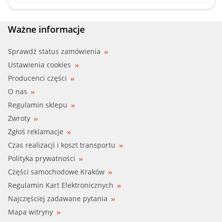
FACET (7.8564)
FAE (5347588)
Ważne informacje
FIRST LINE (FTS533.88)
Sprawdź status zamówienia
Ustawienia cookies
GATES (TH27888)
Producenci części
O nas
GATES (TH27888G1)
Regulamin sklepu
Zwroty
HELLA (8MT 354 775-971)
Zgłoś reklamacje
HOFFER (8192482)
Czas realizacji i koszt transportu
Polityka prywatności
ITAL2 (60676066)
Części samochodowe Kraków
Regulamin Kart Elektronicznych
ITAL2 (0060676066)
Najczęściej zadawane pytania
KW (580 564)
Mapa witryny