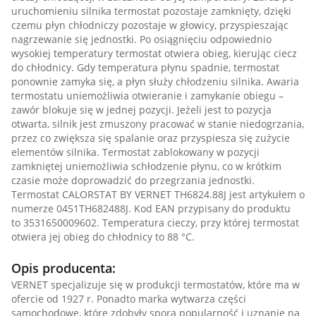
uruchomieniu silnika termostat pozostaje zamknięty, dzięki
czemu płyn chłodniczy pozostaje w głowicy, przyspieszając
nagrzewanie się jednostki. Po osiągnięciu odpowiednio
wysokiej temperatury termostat otwiera obieg, kierując ciecz
do chłodnicy. Gdy temperatura płynu spadnie, termostat
ponownie zamyka się, a płyn służy chłodzeniu silnika. Awaria
termostatu uniemożliwia otwieranie i zamykanie obiegu –
zawór blokuje się w jednej pozycji. Jeżeli jest to pozycja
otwarta, silnik jest zmuszony pracować w stanie niedogrzania,
przez co zwiększa się spalanie oraz przyspiesza się zużycie
elementów silnika. Termostat zablokowany w pozycji
zamkniętej uniemożliwia schłodzenie płynu, co w krótkim
czasie może doprowadzić do przegrzania jednostki.
Termostat CALORSTAT BY VERNET TH6824.88J jest artykułem o
numerze 0451TH682488J. Kod EAN przypisany do produktu
to 3531650009602. Temperatura cieczy, przy której termostat
otwiera jej obieg do chłodnicy to 88 °C.
Opis producenta:
VERNET specjalizuje się w produkcji termostatów, które ma w
ofercie od 1927 r. Ponadto marka wytwarza części
samochodowe, które zdobyły sporą popularność i uznanie na