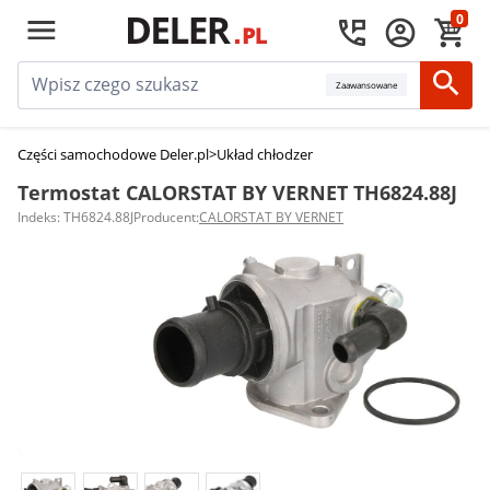
0
Zaawansowane
Części samochodowe Deler.pl
>
Układ chłodzenia silnika
>
Termostaty sam
Termostat CALORSTAT BY VERNET TH6824.88J
Indeks: TH6824.88J
Producent:
CALORSTAT BY VERNET