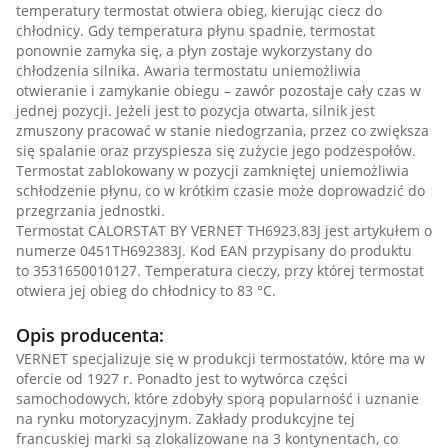
temperatury termostat otwiera obieg, kierując ciecz do
chłodnicy. Gdy temperatura płynu spadnie, termostat
ponownie zamyka się, a płyn zostaje wykorzystany do
chłodzenia silnika. Awaria termostatu uniemożliwia
otwieranie i zamykanie obiegu – zawór pozostaje cały czas w
jednej pozycji. Jeżeli jest to pozycja otwarta, silnik jest
zmuszony pracować w stanie niedogrzania, przez co zwiększa
się spalanie oraz przyspiesza się zużycie jego podzespołów.
Termostat zablokowany w pozycji zamkniętej uniemożliwia
schłodzenie płynu, co w krótkim czasie może doprowadzić do
przegrzania jednostki.
Termostat CALORSTAT BY VERNET TH6923.83J jest artykułem o
numerze 0451TH692383J. Kod EAN przypisany do produktu
to 3531650010127. Temperatura cieczy, przy której termostat
otwiera jej obieg do chłodnicy to 83 °C.
Opis producenta:
VERNET specjalizuje się w produkcji termostatów, które ma w
ofercie od 1927 r. Ponadto jest to wytwórca części
samochodowych, które zdobyły sporą popularność i uznanie
na rynku motoryzacyjnym. Zakłady produkcyjne tej
francuskiej marki są zlokalizowane na 3 kontynentach, co