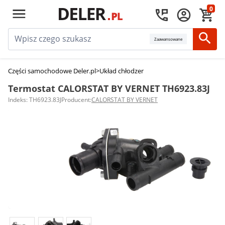
0
Zaawansowane
Części samochodowe Deler.pl
>
Układ chłodzenia silnika
>
Termostaty sam
Termostat CALORSTAT BY VERNET TH6923.83J
Indeks: TH6923.83J
Producent:
CALORSTAT BY VERNET