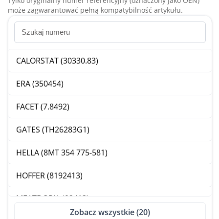
Tylko oryginalny numer referencyjny (oznaczony jako OEN)
może zagwarantować pełną kompatybilność artykułu.
CALORSTAT (30330.83)
ERA (350454)
FACET (7.8492)
GATES (TH26283G1)
HELLA (8MT 354 775-581)
HOFFER (8192413)
MEATDORIA (92413)
Zobacz wszystkie (20)