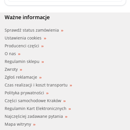
MOTORAD (507-83)
OPEL (4401738)
Ważne informacje
OPEL (4402579)
Sprawdź status zamówienia
Ustawienia cookies
OPEL (4404235)
Producenci części
O nas
OPEL (4404840)
Regulamin sklepu
Zwroty
RENAU (7701474790)
Zgłoś reklamacje
SASIC (3306052)
Czas realizacji i koszt transportu
Polityka prywatności
TRISCAN (8620 38089)
Części samochodowe Kraków
Regulamin Kart Elektronicznych
VALEO (820583)
Najczęściej zadawane pytania
VAUXH (9109738)
Mapa witryny