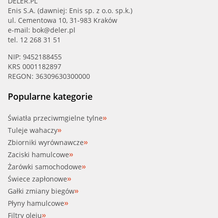
DELER.PL
Enis S.A. (dawniej: Enis sp. z o.o. sp.k.)
ul. Cementowa 10, 31-983 Kraków
e-mail:
bok@deler.pl
tel. 12 268 31 51
NIP: 9452188455
KRS 0001182897
REGON: 36309630300000
Popularne kategorie
Światła przeciwmgielne tylne
Tuleje wahaczy
Zbiorniki wyrównawcze
Zaciski hamulcowe
Żarówki samochodowe
Świece zapłonowe
Gałki zmiany biegów
Płyny hamulcowe
Filtry oleju