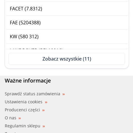
FACET (7.8312)
FAE (5204388)
KW (580 312)
LANDROVER (PEL10016)
Zobacz wszystkie (11)
MEATDORIA (92235)
MOTORAD (201-88)
Ważne informacje
VALEO (820056)
Sprawdź status zamówienia
Ustawienia cookies
WAHLER (410808.88D)
Producenci części
O nas
Regulamin sklepu