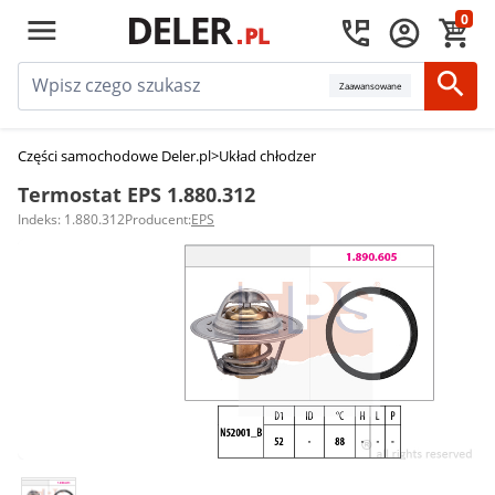
0
Zaawansowane
Części samochodowe Deler.pl
>
Układ chłodzenia silnika
>
Termostaty sam
Termostat EPS 1.880.312
Indeks: 1.880.312
Producent:
EPS