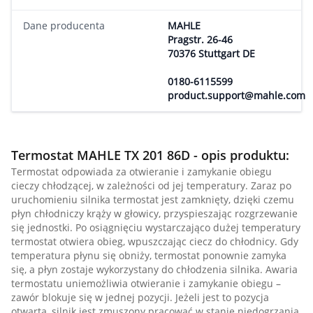
Dane producenta
MAHLE
Pragstr. 26-46
70376 Stuttgart DE
0180-6115599
product.support@mahle.com
Termostat MAHLE TX 201 86D - opis produktu:
Termostat odpowiada za otwieranie i zamykanie obiegu
cieczy chłodzącej, w zależności od jej temperatury. Zaraz po
uruchomieniu silnika termostat jest zamknięty, dzięki czemu
płyn chłodniczy krąży w głowicy, przyspieszając rozgrzewanie
się jednostki. Po osiągnięciu wystarczająco dużej temperatury
termostat otwiera obieg, wpuszczając ciecz do chłodnicy. Gdy
temperatura płynu się obniży, termostat ponownie zamyka
się, a płyn zostaje wykorzystany do chłodzenia silnika. Awaria
termostatu uniemożliwia otwieranie i zamykanie obiegu –
zawór blokuje się w jednej pozycji. Jeżeli jest to pozycja
otwarta, silnik jest zmuszony pracować w stanie niedogrzania,