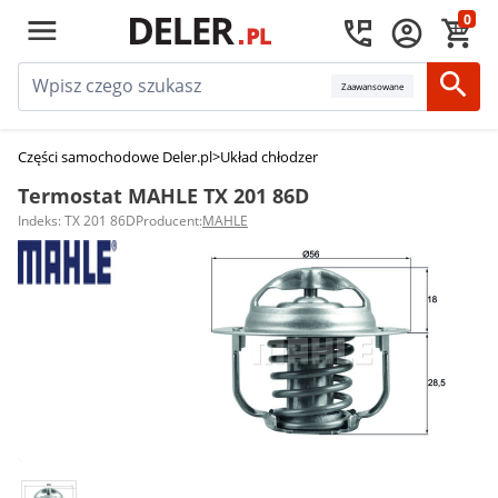
0
Zaawansowane
Części samochodowe Deler.pl
>
Układ chłodzenia silnika
>
Termostaty sam
Termostat MAHLE TX 201 86D
Indeks: TX 201 86D
Producent:
MAHLE