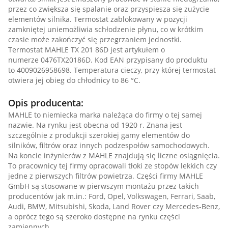
przez co zwiększa się spalanie oraz przyspiesza się zużycie
elementów silnika. Termostat zablokowany w pozycji
zamkniętej uniemożliwia schłodzenie płynu, co w krótkim
czasie może zakończyć się przegrzaniem jednostki.
Termostat MAHLE TX 201 86D jest artykułem o
numerze 0476TX20186D. Kod EAN przypisany do produktu
to 4009026958698. Temperatura cieczy, przy której termostat
otwiera jej obieg do chłodnicy to 86 °C.
Opis producenta:
MAHLE to niemiecka marka należąca do firmy o tej samej
nazwie. Na rynku jest obecna od 1920 r. Znana jest
szczególnie z produkcji szerokiej gamy elementów do
silników, filtrów oraz innych podzespołów samochodowych.
Na koncie inżynierów z MAHLE znajdują się liczne osiągnięcia.
To pracownicy tej firmy opracowali tłoki ze stopów lekkich czy
jedne z pierwszych filtrów powietrza. Części firmy MAHLE
GmbH są stosowane w pierwszym montażu przez takich
producentów jak m.in.: Ford, Opel, Volkswagen, Ferrari, Saab,
Audi, BMW, Mitsubishi, Skoda, Land Rover czy Mercedes-Benz,
a oprócz tego są szeroko dostępne na rynku części
zamiennych.