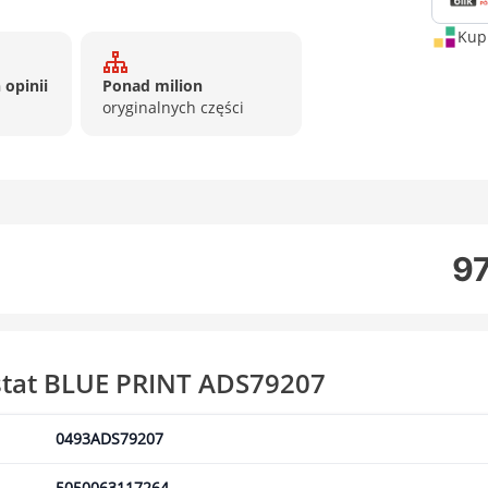
Kup 
 opinii
Ponad milion
oryginalnych części
97
stat BLUE PRINT ADS79207
0493ADS79207
5050063117264