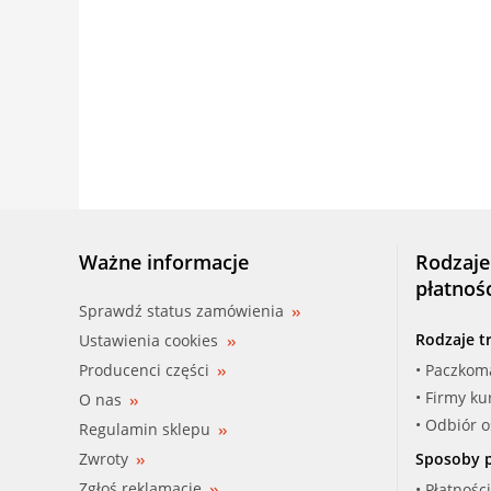
Ważne informacje
Rodzaje
płatnoś
Sprawdź status zamówienia
Rodzaje t
Ustawienia cookies
Producenci części
• Paczkom
• Firmy ku
O nas
• Odbiór 
Regulamin sklepu
Zwroty
Sposoby p
Zgłoś reklamacje
• Płatnośc