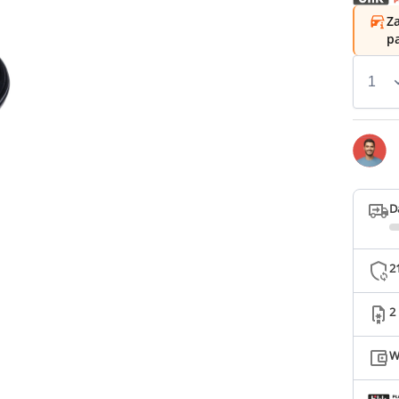
Za
p
D
2
2
W