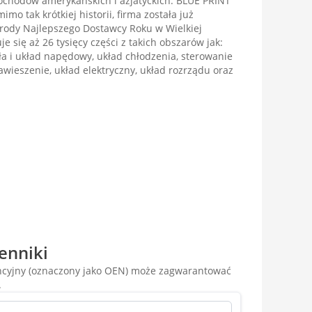
chodów amerykańskich i azjatyckich. BLUE PRINT
imo tak krótkiej historii, firma została już
ody Najlepszego Dostawcy Roku w Wielkiej
je się aż 26 tysięcy części z takich obszarów jak:
gła i układ napędowy, układ chłodzenia, sterowanie
zawieszenie, układ elektryczny, układ rozrządu oraz
enniki
encyjny (oznaczony jako OEN) może zagwarantować
.