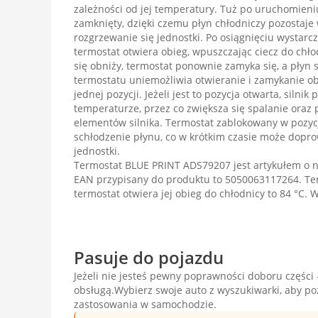
zależności od jej temperatury. Tuż po uruchomieniu
zamknięty, dzięki czemu płyn chłodniczy pozostaje 
rozgrzewanie się jednostki. Po osiągnięciu wystarc
termostat otwiera obieg, wpuszczając ciecz do chł
się obniży, termostat ponownie zamyka się, a płyn s
termostatu uniemożliwia otwieranie i zamykanie ob
jednej pozycji. Jeżeli jest to pozycja otwarta, silnik 
temperaturze, przez co zwiększa się spalanie oraz 
elementów silnika. Termostat zablokowany w pozyc
schłodzenie płynu, co w krótkim czasie może dopr
jednostki.
Termostat BLUE PRINT ADS79207 jest artykułem o
EAN przypisany do produktu to 5050063117264. Tem
termostat otwiera jej obieg do chłodnicy to 84 °C. 
Pasuje do pojazdu
Jeżeli nie jesteś pewny poprawności doboru części -
obsługą.Wybierz swoje auto z wyszukiwarki, aby p
zastosowania w samochodzie.