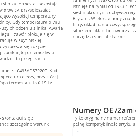
zamiennych zwłaszcza do samo
 silnika termostat pozostaje
istnieje na rynku od 1983 r. Pom
w głowicy, przyspieszając
siedmiokrotnym zdobywcą nagr
zająco wysokiej temperatury
Brytanii. W ofercie firmy znajdu
odnicy. Gdy temperatura płynu
filtry, układ hamulcowy, sprzę
łuży chłodzeniu silnika. Awaria
silnikiem, układ kierowniczy i 
iegu – zawór blokuje się w
narzędzia specjalistyczne.
pracuje w zbyt niskiej
przyspiesza się zużycie
ji zamkniętej uniemożliwia
owadzić do przegrzania
 numerze 0493ADS79207. Kod
peratura cieczy, przy której
Waga termostatu to 0.15 kg.
Numery OE /Zami
 skontaktuj się z
Tylko oryginalny numer refer
oznać szczególne warunki
pełną kompatybilność artykułu