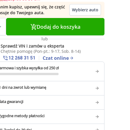
nim kupisz, upewnij się, że część
Wybierz auto
asuje do Twojego auta.
Dodaj do koszyka
lub
Sprawdź VIN i zamów u eksperta
Chętnie pomogę (Pon-pt.: 9-17, Sob. 8-14)
Czat online
12 268 31 51
armowa i szybka wysyłka od 250 zł
1 dni na zwrot lub wymianę
 lata gwarancji
ygodne metody płatności