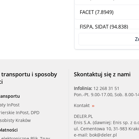
FACET (7.8949)
FISPA, SIDAT (94.838)
Z
HBJAKOPART (J1537004)
HOFFER (8192838)
JAPANPAR (VA-096)
 transportu i sposoby
Skontaktuj się z nami
ci
JAPKO (2296)
Infolinia:
12 268 31 51
Pon.-Pt. 9.00-17.00, Sob. 8.00-1
ransportu
KAVO PARTS (TH-8003)
aty InPost
Kontakt
rierskie InPost, DPD
KW (580 949)
DELER.PL
osobisty Kraków
Enis S.A. (dawniej: Enis sp. z o.o
MAG (600000047800)
ul. Cementowa 10, 31-983 Kra
łatności
e-mail:
bok@deler.pl
i elektroniczne Blik, Tpay,