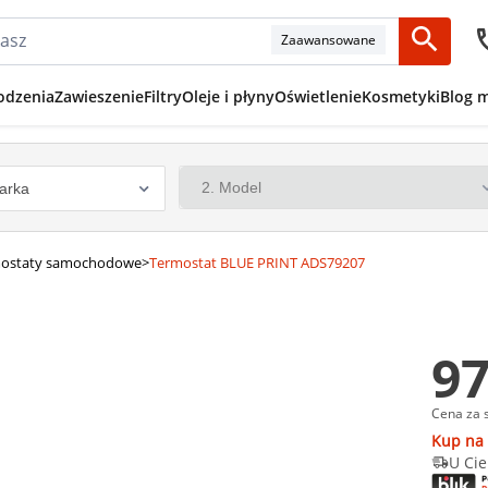
Zaawansowane
odzenia
Zawieszenie
Filtry
Oleje i płyny
Oświetlenie
Kosmetyki
Blog 
ostaty samochodowe
>
Termostat BLUE PRINT ADS79207
97
Cena za 
Kup na 
U Cie