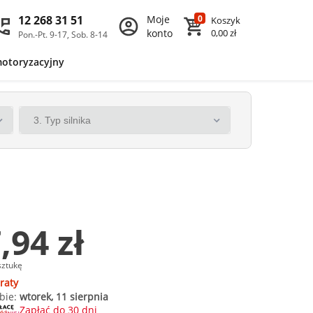
12 268 31 51
Moje
0
Koszyk
konto
0,00 zł
Pon.-Pt. 9-17, Sob. 8-14
motoryzacyjny
,94 zł
sztukę
raty
bie:
wtorek, 11 sierpnia
Zapłać do 30 dni