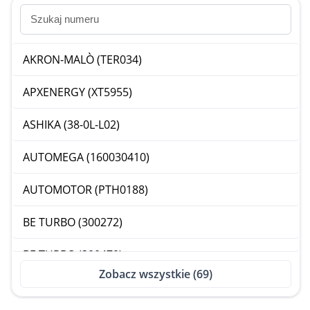
AKRON-MALÒ (TER034)
APXENERGY (XT5955)
ASHIKA (38-0L-L02)
AUTOMEGA (160030410)
AUTOMOTOR (PTH0188)
BE TURBO (300272)
BE TURBO (300479)
Zobacz wszystkie (69)
BGA (CT5474K)