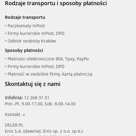
Rodzaje transportu i sposoby płatności
ERA (350124A)
Rodzaje transportu
FACET (7.8312)
• Paczkomaty InPost
• Firmy kurierskie InPost, DPD
FAE (5204388)
• Odbiór osobisty Kraków
Sposoby płatności
FENOX (TS137)
• Płatności elektroniczne Blik, Tpay, PayPo
• Firmy kurierskie InPost, DPD
FIRST LINE (FTK013)
• Płatność w siedzibie firmy, kartą płatniczą
FIRST LINE (FTS237.88)
Skontaktuj się z nami
FISPA, SIDAT (94.235)
Infolinia:
12 268 31 51
Pon.-Pt. 9.00-17.00, Sob. 8.00-14.00
GATES, GATES-AU (TH14088G1)
Kontakt
HELLA (8MT 354 774-461)
DELER.PL
Enis S.A. (dawniej: Enis sp. z o.o. sp.k.)