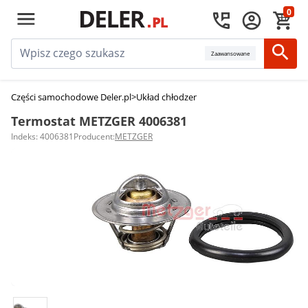
0
Zaawansowane
Części samochodowe Deler.pl
>
Układ chłodzenia silnika
>
Termostaty sam
Termostat METZGER 4006381
Indeks: 4006381
Producent:
METZGER