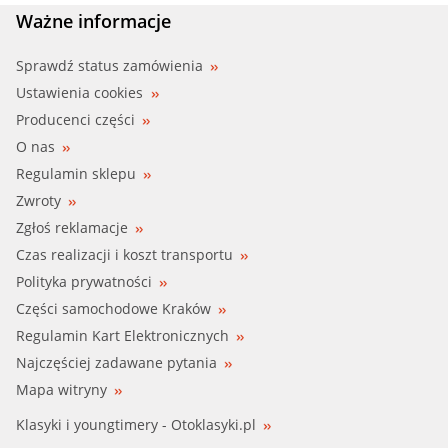
BGA (CT5544)
Ważne informacje
BORG BECK (BBT013)
Sprawdź status zamówienia
Ustawienia cookies
BORG BECK (BTS237.88)
Producenci części
O nas
BORGW WAHL (410806.88D)
Regulamin sklepu
Zwroty
BORGW WAHL (410808.88D)
Zgłoś reklamacje
CALORSTAT (TH5955.88J)
Czas realizacji i koszt transportu
Polityka prywatności
CSV ELECTR (CTH2235)
Części samochodowe Kraków
Regulamin Kart Elektronicznych
DAYCO (DT1049V)
Najczęściej zadawane pytania
EPS (1880312)
Mapa witryny
Klasyki i youngtimery - Otoklasyki.pl
ERA (350124)