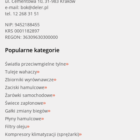
ul. Cementowa 10, 31-983 Kraków
IAP (155-14070)
e-mail:
bok@deler.pl
tel. 12 268 31 51
INTERMOTOR (75631)
NIP: 9452188455
KRS 0001182897
ITN (17-1031-88)
REGON: 36309630300000
ITN (17-1031-88G)
Popularne kategorie
ITN (17-1139-88G)
Światła przeciwmgielne tylne
Tuleje wahaczy
ITN (17-1188-88G)
Zbiorniki wyrównawcze
Zaciski hamulcowe
ITN (17-1219-88G)
Żarówki samochodowe
Świece zapłonowe
JAPANPAR (VT-L02)
Gałki zmiany biegów
Płyny hamulcowe
JAPKO (38L02)
Filtry oleju
Kompresory klimatyzacji (sprężarki)
KW (580 312)