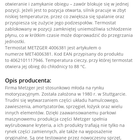
otwieranie i zamykanie obiegu – zawór blokuje się w jednej
pozycji. Jeżeli jest to pozycja otwarta, silnik pracuje w zbyt
niskiej temperaturze, przez co zwiększa się spalanie oraz
przyspiesza się zużycie jego podzespołów. Termostat
zablokowany w pozycji zamkniętej uniemożliwia schłodzenie
płynu, co w krótkim czasie może doprowadzić do przegrzania
jednostki.
Termostat METZGER 4006381 jest artykułem o
numerze MET4006381. Kod EAN przypisany do produktu
to 4062101117946. Temperatura cieczy, przy której termostat
otwiera jej obieg do chłodnicy to 88 °C.
Opis producenta:
Firma Metzger jest stosunkowo młoda na rynku
motoryzacyjnym. Została założona w 1980 r. w Stuttgarcie.
Trudni się wytwarzaniem części układu hamulcowego,
zawieszenia, amortyzatorów, sprzęgieł, łożysk oraz wielu
innych elementów. Dzięki zaawansowanemu parkowi
maszynowemu produkcja części Metzger spełnia
wyśrubowane kryteria, a ich produkty trafiają nie tylko na
rynek części zamiennych, ale także na wyposażenie
oryginalne. Są one testowane przez nowoczesny sprzęt,