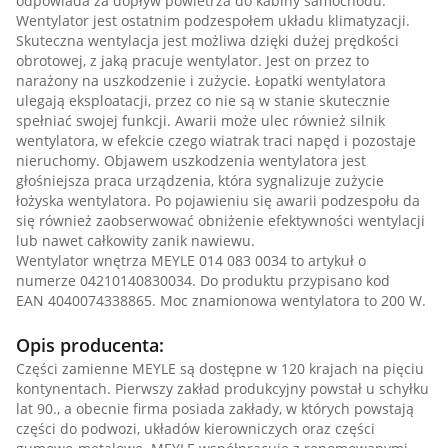
odpowiada za dopływ powietrza do kabiny samochodu.
Wentylator jest ostatnim podzespołem układu klimatyzacji.
Skuteczna wentylacja jest możliwa dzięki dużej prędkości
obrotowej, z jaką pracuje wentylator. Jest on przez to
narażony na uszkodzenie i zużycie. Łopatki wentylatora
ulegają eksploatacji, przez co nie są w stanie skutecznie
spełniać swojej funkcji. Awarii może ulec również silnik
wentylatora, w efekcie czego wiatrak traci napęd i pozostaje
nieruchomy. Objawem uszkodzenia wentylatora jest
głośniejsza praca urządzenia, która sygnalizuje zużycie
łożyska wentylatora. Po pojawieniu się awarii podzespołu da
się również zaobserwować obniżenie efektywności wentylacji
lub nawet całkowity zanik nawiewu.
Wentylator wnętrza MEYLE 014 083 0034 to artykuł o
numerze 04210140830034. Do produktu przypisano kod
EAN 4040074338865. Moc znamionowa wentylatora to 200 W.
Opis producenta:
Części zamienne MEYLE są dostępne w 120 krajach na pięciu
kontynentach. Pierwszy zakład produkcyjny powstał u schyłku
lat 90., a obecnie firma posiada zakłady, w których powstają
części do podwozi, układów kierowniczych oraz części