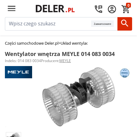
0
Zaawansowane
Części samochodowe Deler.pl
>
Układ wentylacji
>
Wentylatory nawiewu (
Wentylator wnętrza MEYLE 014 083 0034
Indeks: 014 083 0034
Producent:
MEYLE